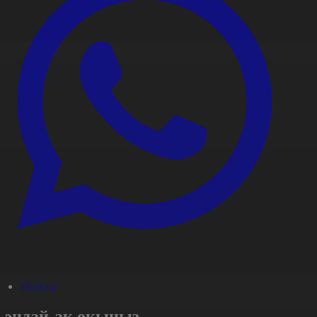
#Қоғам
Сондай-ақ оқыңыз