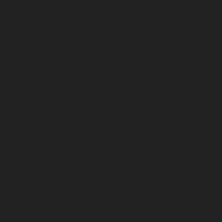
Корпорация туралы
Байланыс
Дистрибуция