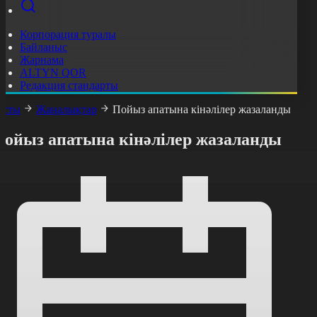
Корпорация туралы
Байланыс
Жарнама
ALTYN QOR
Редакция стандарты
асты
Жаңалықтар
Пойыз апатына кінәлілер жазаланды
Пойыз апатына кінәлілер жазаланды