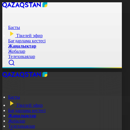
Басты
Тікелей эфир
Бағдарлама кестесі
Жаңалықтар
Жобалар
Телехикаялар
Басты
Тікелей эфир
Бағдарлама кестесі
Жаңалықтар
Жобалар
Телехикаялар