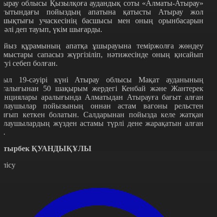
тырау облысы Қызылқоға аудандық соты «Алматы-Атырау»
ағытындағы пойыздың апатына қатысты Атырау жол
ашықтығы учаскесінің басшысы мен оның орынбасарын
інәлі деп тауып, үкім шығарды.
ойыз құрамының апатқа ұшырауына теміржолға жөндеу
ұмыстары сапасыз жүргізіліп, нәтижесінде оның қисайып
етуі себеп болған.
иыл 19-сәуірі күні Атырау облысы Мақат ауданының
рталығынан 50 шақырым жердегі Кенбай және Жантерек
танциялары аралығында Алматыдан Атырауға бағыт алған
олаушылар пойызының оннан астам вагоны рельстен
ығып кеткен болатын. Салдарынан пойызда келе жатқан
олаушылардың жүзден астамы түрлі дене жарақатын алған
і.
атырбек ҚУАНДЫҚҰЛЫ
өлісу