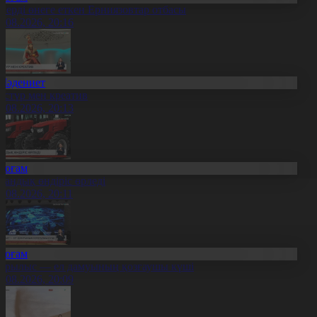
нерді өнеге еткен Ерниязовтар отбасы
8.08.2026, 20:16
Мәдениет
әстүр мен креатив
8.08.2026, 20:13
Қоғам
тандық өндіріс өрледі
8.08.2026, 20:11
Қоғам
ұрылыс — ел дамуының қозғаушы күші
8.08.2026, 20:09