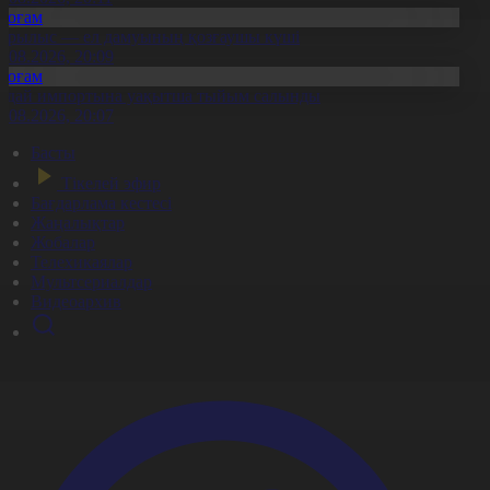
Қоғам
ұрылыс — ел дамуының қозғаушы күші
8.08.2026, 20:09
Қоғам
идай импортына уақытша тыйым салынды
8.08.2026, 20:07
Басты
Тікелей эфир
Бағдарлама кестесі
Жаңалықтар
Жобалар
Телехикаялар
Мультсериалдар
Видеоархив