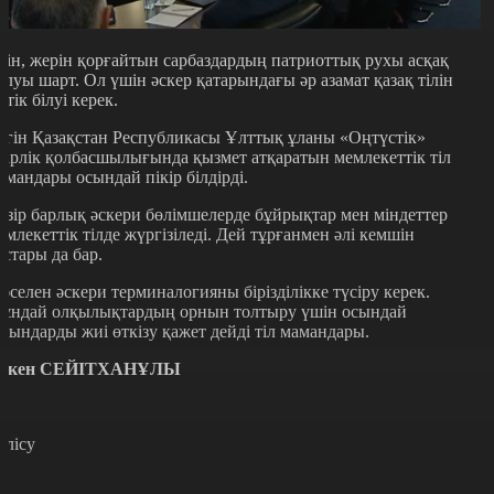
лін, жерін қорғайтын сарбаздардың патриоттық рухы асқақ
олуы шарт. Ол үшін әскер қатарындағы әр азамат қазақ тілін
етік білуі керек.
үгін Қазақстан Республикасы Ұлттық ұланы «Оңтүстік»
ңірлік қолбасшылығында қызмет атқаратын мемлекеттік тіл
амандары осындай пікір білдірді.
азір барлық әскери бөлімшелерде бұйрықтар мен міндеттер
емлекеттік тілде жүргізіледі. Дей тұрғанмен әлі кемшін
ұстары да бар.
әселен әскери терминалогияны бірізділікке түсіру керек.
ұндай олқылықтардың орнын толтыру үшін осындай
иындарды жиі өткізу қажет дейді тіл мамандары.
әкен СЕЙІТХАНҰЛЫ
өлісу