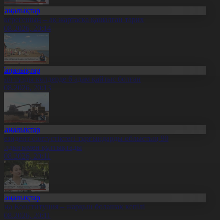
Жаңалықтар
қкерегешың – ақ жартасқа қашалған тарих
7.08.2026, 20:14
Жаңалықтар
иыл тұзды көлдерде 6 адам қайтыс болған
7.08.2026, 20:13
Жаңалықтар
резидент солтүстіктегі тұрғындарды облыстың 90
ылдығымен құттықтады
7.08.2026, 20:11
Жаңалықтар
аңа Конституция – жарқын болашақ кепілі
7.08.2026, 20:11