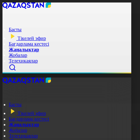
Басты
Тікелей эфир
Бағдарлама кестесі
Жаңалықтар
Жобалар
Телехикаялар
Басты
Тікелей эфир
Бағдарлама кестесі
Жаңалықтар
Жобалар
Телехикаялар