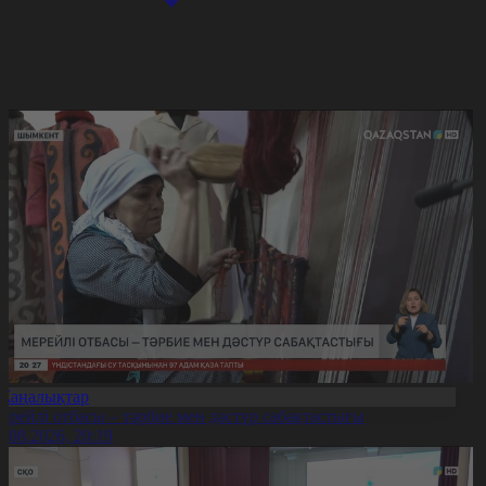
Жаңалықтар
ерейлі отбасы – тәрбие мен дәстүр сабақтастығы
7.08.2026, 20:19