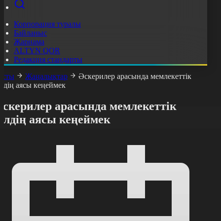
Корпорация туралы
Байланыс
Жарнама
ALTYN QOR
Редакция стандарты
асты
Жаңалықтар
Әскерилер арасында мемлекеттік
ілдің аясы кеңеймек
Әскерилер арасында мемлекеттік
ілдің аясы кеңеймек