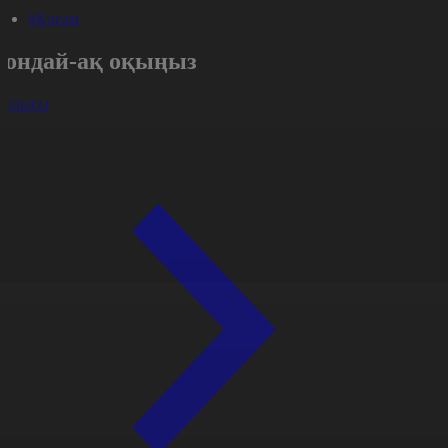
#Қоғам
Сондай-ақ оқыңыз
арлығы