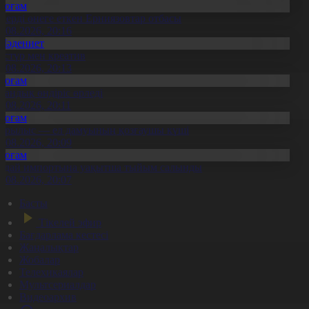
Қоғам
нерді өнеге еткен Ерниязовтар отбасы
8.08.2026, 20:16
Мәдениет
әстүр мен креатив
8.08.2026, 20:13
Қоғам
тандық өндіріс өрледі
8.08.2026, 20:11
Қоғам
ұрылыс — ел дамуының қозғаушы күші
8.08.2026, 20:09
Қоғам
идай импортына уақытша тыйым салынды
8.08.2026, 20:07
Басты
Тікелей эфир
Бағдарлама кестесі
Жаңалықтар
Жобалар
Телехикаялар
Мультсериалдар
Видеоархив