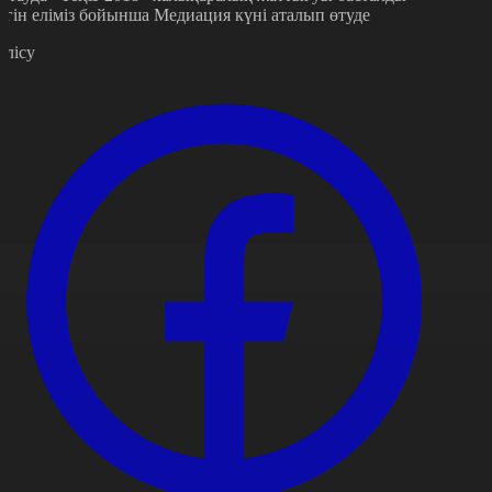
үгін еліміз бойынша Медиация күні аталып өтуде
өлісу