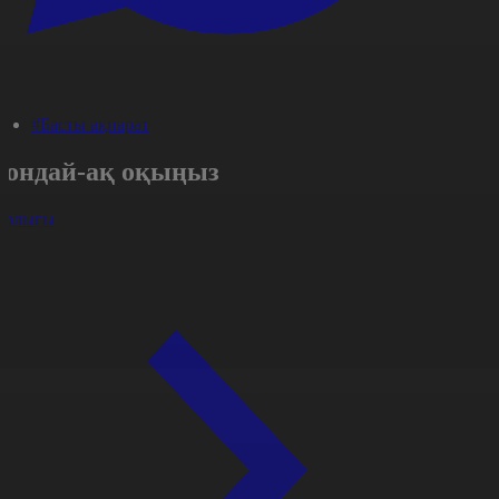
#Басты ақпарат
Сондай-ақ оқыңыз
арлығы