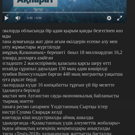
0:00
/ 0:00
ызылорда облысында бір адам қырым қанды безгегінен көз
ұмды
стана аумағында жат діни ағым өкілдерін есепке алу мен
ңалту жұмыстары жүргізілуде
Самұрық-Қазынаның» берешегі биыл 18 миллиардтан 16,2
иллиард долларға азайған
англадеште 2 жасөспірімнің қазасына қарсы шеру өтті
анхайда сұрапыл дауылдан 130 мың адам көшірілді
олумбия Венесуэладан барған 440 мың мигрантқа уақытша
ұруға рұқсат берді
ызылордада күзде 16 көпқабатты тұрғын үй бір мезетте
айдалануға беріледі
азақстан мен Ауғанстан сауда-экономикалық байланысты
рттырмақ ниетте
станаға ресми сапармен Үндістанның Сыртқы істер
инистрі Сушма Сварадж келді
өкшетауда кіші индустриалды аймақ ашылды
алдықорғанда «Қазақстанның үздік әлеуметтік жобалары»
айқауы аймақтың кезеңінің жеңімпаздары анықталды
қтауда «Теңіз-2018» халықаралық жаттығуы басталды