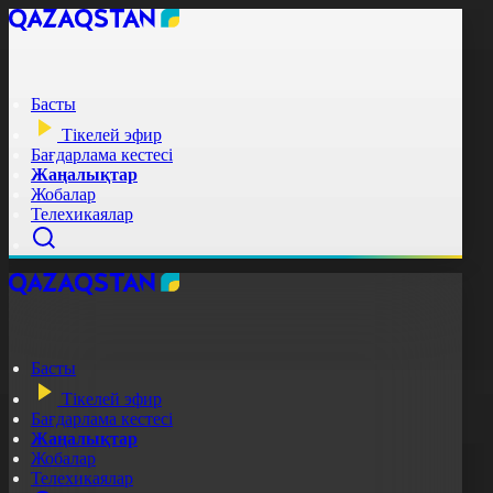
Басты
Тікелей эфир
Бағдарлама кестесі
Жаңалықтар
Жобалар
Телехикаялар
Басты
Тікелей эфир
Бағдарлама кестесі
Жаңалықтар
Жобалар
Телехикаялар