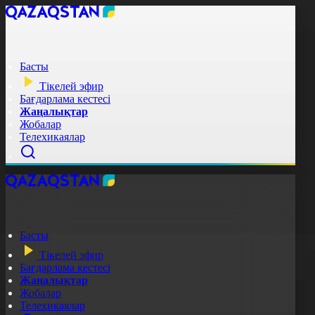
Басты
Тікелей эфир
Бағдарлама кестесі
Жаңалықтар
Жобалар
Телехикаялар
Басты
Тікелей эфир
Бағдарлама кестесі
Жаңалықтар
Жобалар
Телехикаялар