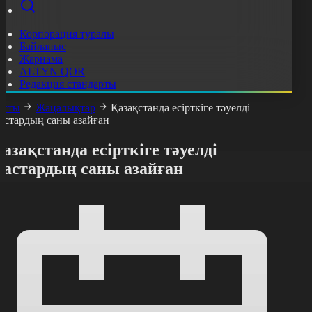
Корпорация туралы
Байланыс
Жарнама
ALTYN QOR
Редакция стандарты
асты
Жаңалықтар
Қазақстанда есірткіге тәуелді
астардың саны азайған
азақстанда есірткіге тәуелді
жастардың саны азайған