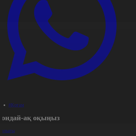
#Қоғам
Сондай-ақ оқыңыз
арлығы