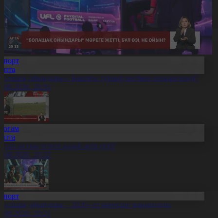
Спорт
Апта
Болашақ ойындары»: Биылғы турнир несімен ерекшеленді?
9.08.2026, 20:31
Қоғам
Апта
птап ыстық егінге қалай әсер етті?
9.08.2026, 20:22
Спорт
Болашақ ойындары – 2026» өз мәресіне жақындады
8.08.2026, 20:21