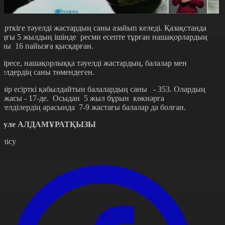
сірткіге тәуелді жастардың саны азайып келеді. Қазақстанда
оңғы 5 жылдың ішінде ресми есепте тұрған нашақорлардың
аны 16 пайызға қысқарған.
сіресе, нашақорлыққа тәуелді жастардың, балалар мен
йелдердің саны төмендеген.
азір есірткі қабылдайтын балалардың саны - 353. Олардың
ң жасы - 17-де. Осыдан 5 жыл бұрын көкнәрға
әуелділердің арасында 7-9 жастағы балалар да болған.
әуле АЛДАМҰРАТҚЫЗЫ
өлісу