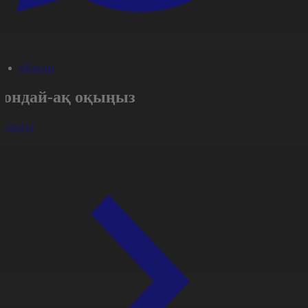
#Қоғам
Сондай-ақ оқыңыз
арлығы