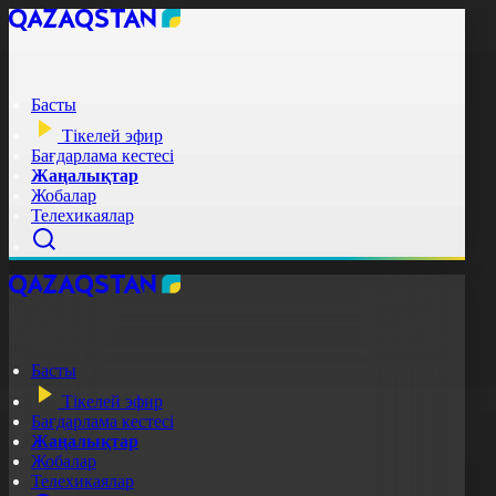
Басты
Тікелей эфир
Бағдарлама кестесі
Жаңалықтар
Жобалар
Телехикаялар
Басты
Тікелей эфир
Бағдарлама кестесі
Жаңалықтар
Жобалар
Телехикаялар