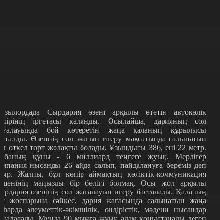
ызылордада Сырдария өзені арқылы өтетін автокөлік
өпірінің іргетасы қаланды. Осылайша, дарияның сол
ағалауында бой көтеретін жаңа қаланың құрылысы
асталды. Өзеннің сол жағын игеру мақсатында салынатын
ұл өткел төрт жолақты болады. Ұзындығы 386, ені 22 метр.
обаның құны - 6 миллиард теңгеге жуық. Мердігер
омпания нысанды 26 айда салып, пайдалануға береміз деп
тыр. Жалпы, бұл көпір аймақтың көліктік-коммуникация
ешенінің маңызды бір бөлігі болмақ. Осы жол арқылы
ырдария өзенінің сол жағалауын игеру басталады. Қаланың
ас жоспарына сәйкес, дария жағасында салынатын жаңа
аһарда әлеуметтік-әкімшілік, өндірістік, мәдени нысандар
рналасады. Мұнда 90 мыңға жуық адам қоныстанады деген