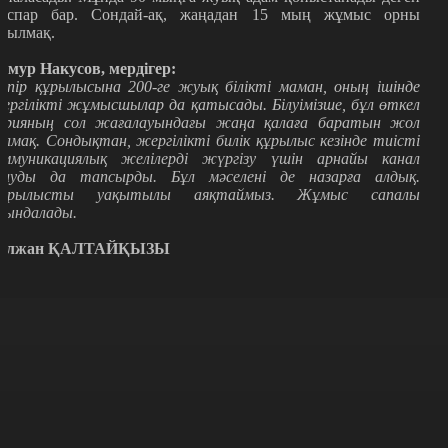
оспар бар. Сондай-ақ, жаңадан 15 мың жұмыс орны
шылмақ.
имур Накусов, мердігер:
өпір құрылысына 200-ге жуық білікті маман, оның ішінде
ергілікті жұмысшылар да қатысады. Білуімізше, бұл өткел
арияның сол жағалауындағы жаңа қалаға баратын жол
олмақ. Сондықтан, жергілікті билік құрылыс кезінде тиісті
оммуникациялық желілерді жүргізу үшін арнайы канал
алуды да тапсырды. Бұл мәселені де назарға алдық.
ұрылысты уақытылы аяқтаймыз. Жұмыс сапалы
рындалады.
үлжан ҚАЛТАЙҚЫЗЫ