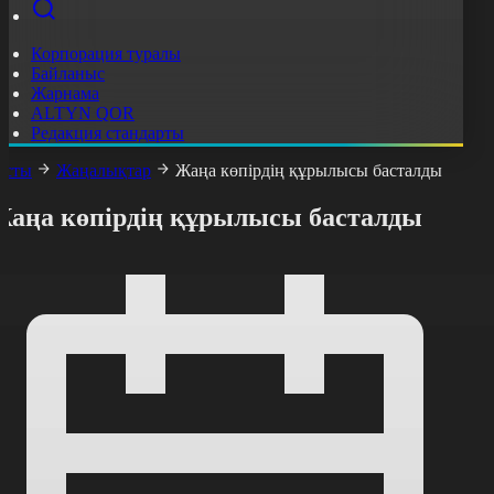
Корпорация туралы
Байланыс
Жарнама
ALTYN QOR
Редакция стандарты
асты
Жаңалықтар
Жаңа көпірдің құрылысы басталды
Жаңа көпірдің құрылысы басталды