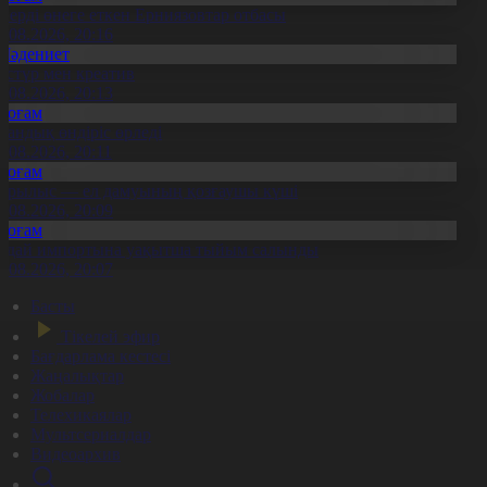
нерді өнеге еткен Ерниязовтар отбасы
8.08.2026, 20:16
Мәдениет
әстүр мен креатив
8.08.2026, 20:13
Қоғам
тандық өндіріс өрледі
8.08.2026, 20:11
Қоғам
ұрылыс — ел дамуының қозғаушы күші
8.08.2026, 20:09
Қоғам
идай импортына уақытша тыйым салынды
8.08.2026, 20:07
Басты
Тікелей эфир
Бағдарлама кестесі
Жаңалықтар
Жобалар
Телехикаялар
Мультсериалдар
Видеоархив