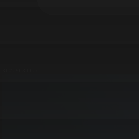
31.05.2018 10:25