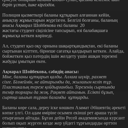
беріп ұстап, ішке кіргіздім.
Полиция қызметкері баланы құтқарып алғаннан кейін,
анықтау жұмыстарын жүргізген. Белгілі болғаны, баланың
анасы Ақмарал Шойбекова екі баланы 20
жастағы студент сіңілісіне тапсырып, өзі балабақшаға
жұмысқа кеткен көрінеді.
Ал, студент қыз оқу орнына шақыртқандықтан, екі баланы
сыртынан кілттеп, бірнеше сағатқа қалдырып кеткен. Алайда,
бойжеткен қыз пәтердің ішін желдету үшін ашқан терезені
жабуды ұмытқан екен.
Ақмарал Шойбекова, сәбидің анасы:
Міне, баланы құтқарып қалды. Аллаға шүкір, рахмет
сізге. Білмеймін, не айтарымды да, жылағым келіп тұр.
Пластикалық терезе қойдырғанбыз. Терезенің сыртында
темір торлары да жоқ. Рақмет айтамын. Есікті бұзып,
сыртқа шығып тұрған баламды құтқарды.
Баланы көре сала, дереу іске көшкен Азамат Әбішевтің әрекеті
көпке үлгі. Ол адам өміріне осымен екінші рет араша түсіп
отырғанын айтады. Бұған дейін Ресей академиясында курсант
болып оқып жүрген кезде жер үйдегі тұрғындарды өрттен