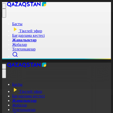
Басты
Тікелей эфир
Бағдарлама кестесі
Жаңалықтар
Жобалар
Телехикаялар
Басты
Тікелей эфир
Бағдарлама кестесі
Жаңалықтар
Жобалар
Телехикаялар