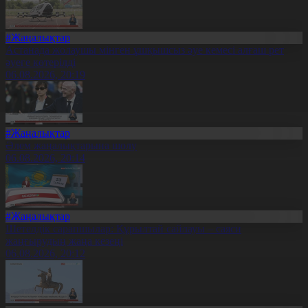
#Жаңалықтар
Астанада жолаушы мінген ұшқышсыз әуе кемесі алғаш рет
әуеге көтерілді
06.08.2026, 20:19
#Жаңалықтар
Әлем жаңалықтарына шолу
06.08.2026, 20:14
#Жаңалықтар
Шетелдік сарапшылар: Құрылтай сайлауы – саяси
жаңғырудың жаңа кезеңі
06.08.2026, 20:12