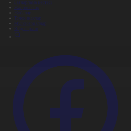
Бағдарлама кестесі
Жаңалықтар
Жобалар
Телехикаялар
Мультсериалдар
Видеоархив