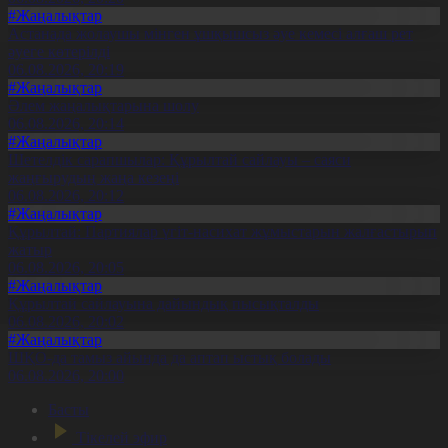
#Жаңалықтар
Астанада жолаушы мінген ұшқышсыз әуе кемесі алғаш рет
әуеге көтерілді
06.08.2026, 20:19
#Жаңалықтар
Әлем жаңалықтарына шолу
06.08.2026, 20:14
#Жаңалықтар
Шетелдік сарапшылар: Құрылтай сайлауы – саяси
жаңғырудың жаңа кезеңі
06.08.2026, 20:12
#Жаңалықтар
Құрылтай: Партиялар үгіт-насихат жұмыстарын жалғастырып
жатыр
06.08.2026, 20:05
#Жаңалықтар
Құрылтай сайлауына дайындық пысықталды
06.08.2026, 20:02
#Жаңалықтар
ШҚО-да тамыз айында да аптап ыстық болады
06.08.2026, 20:00
Басты
Тікелей эфир