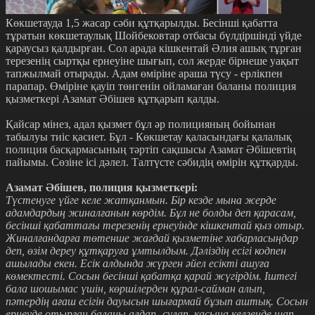
Көкшетауда 1,5 жасар сәби құтқарылды. Бесінші қабатта
тұратын көкшетаулық Шойбековтар отбасы бүлдіршінді үйде
қараусыз қалдырған. Сол арада кішкентай Әлия ашық тұрған
терезенің сыртқы ернеуіне шығып, сол жерде бірнеше уақыт
тапжылмай отырады. Адам өміріне араша түсу - ерлікпен
парапар. Өміріне қауіп төнгенін ойламаған баланы полиция
қызметкері Азамат Әбішев құтқарып қалды.
Қайсар мінез, адал қызмет бұл әр полицияның бойынан
табылуы тиіс қасиет. Бұл - Көкшетау қаласындағы қалалық
полиция басқармасының тәртіп сақшысы Азамат Әбішевтің
пайымы. Сөзіне ісі дәлел. Талтүсте сәбидің өмірін құтқарды.
Азамат Әбішев, полиция қызметкері:
Түстенуге үйге келе жатқанмын. Бір кезде мына жерде
адамдардың жиналғанын көрдім. Бұл не болды деп қарасам,
бесінші қабаттағы терезенің ернеуінде кішкентай қыз отыр.
Жиналғандарға төтенше жағдай қызметіне хабарласыңдар
деп, өзім дереу құтқаруға ұмтылдым. Дәліздің есігі кодпен
ашылады екен. Есік алдында жүрген әйел есікті ашуға
көмектесті. Сосын бесінші қабатқа қарай жүгірдім. Іштегі
бала шошымас үшін, көршілерден құрал-сайман алып,
пәтердің ағаш есігін дауысын шығармай бұзып аштық. Сосын
ернеуде отырған баланы алдап- сулап, қасына келгенде шап