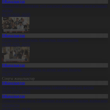
#Жаңалықтар
Құрылтай: Партиялар үгіт-насихат жұмыстарын жалғастырып
жатыр
06.08.2026, 20:05
#Жаңалықтар
Құрылтай сайлауына дайындық пысықталды
06.08.2026, 20:02
#Жаңалықтар
ШҚО-да тамыз айында да аптап ыстық болады
06.08.2026, 20:00
Соңғы жаңалықтар
#Жаңалықтар
30 елдің дзюдошылары өзара тәжірибе алмасып жатыр
06.08.2026, 20:22
#Жаңалықтар
Алматы облысында 22 мыңнан аса тұрғын тазалық жұмысына
атсалысты
06.08.2026, 20:20