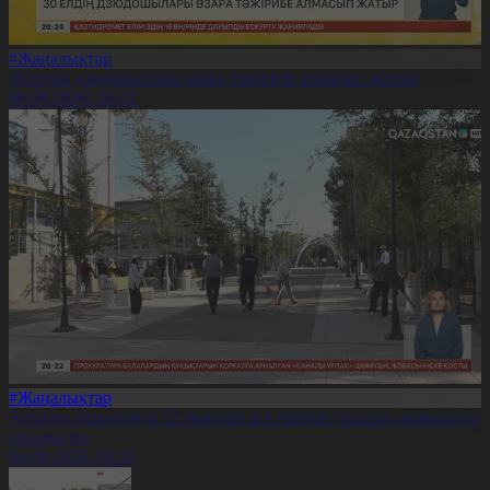
#Жаңалықтар
30 елдің дзюдошылары өзара тәжірибе алмасып жатыр
06.08.2026, 20:22
#Жаңалықтар
Алматы облысында 22 мыңнан аса тұрғын тазалық жұмысына
атсалысты
06.08.2026, 20:20