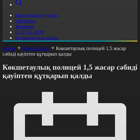
Корпорация туралы
Байланыс
Жарнама
ALTYN QOR
Редакция стандарты
Басты
Жаңалықтар
Көкшетаулық полицей 1,5 жасар
сәбиді қауіптен құтқарып қалды
Көкшетаулық полицей 1,5 жасар сәбиді
қауіптен құтқарып қалды