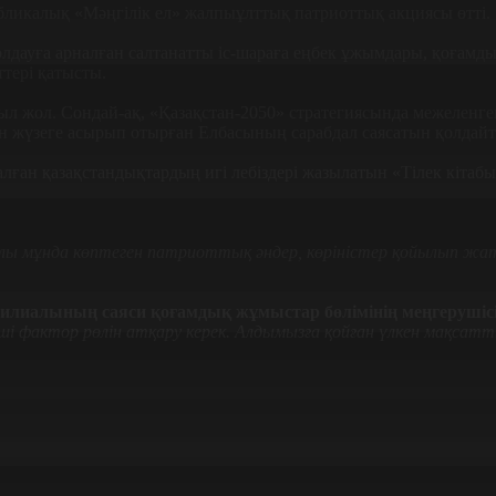
ликалық «Мәңгілік ел» жалпыұлттық патриоттық акциясы өтті.
уға арналған салтанатты іс-шараға еңбек ұжымдары, қоғамдық б
тері қатысты.
ғыл жол. Сондай-ақ, «Қазақстан-2050» стратегиясында межеленген
ын жүзеге асырып отырған Елбасының сарабдал саясатын қолдай
алған қазақстандықтардың игі лебіздері жазылатын «Тілек кіта
лы мұнда көптеген патриоттық әндер, көріністер қойылып жа
илиалының саяси қоғамдық жұмыстар бөлімінің меңгерушісі
уші фактор рөлін атқару керек. Алдымызға қойған үлкен мақсатты