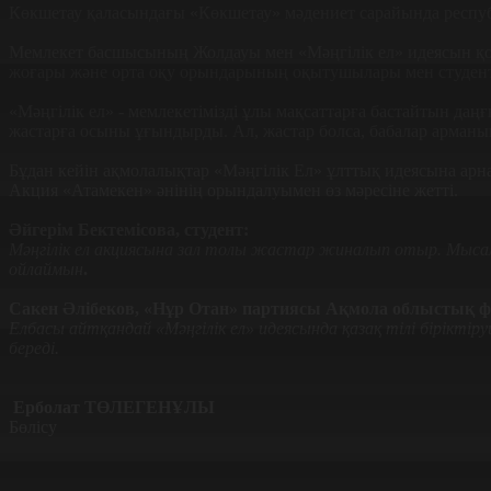
Көкшетау қаласындағы «Көкшетау» мәдениет сарайында респуб
Мемлекет басшысының Жолдауы мен «Мәңгілік ел» идеясын қолда
жоғары және орта оқу орындарының оқытушылары мен студент
«Мәңгілік ел» - мемлекетімізді ұлы мақсаттарға бастайтын даң
жастарға осыны ұғындырды. Ал, жастар болса, бабалар арман
Бұдан кейін ақмолалықтар «Мәңгілік Ел» ұлттық идеясына арн
Акция «Атамекен» әнінің орындалуымен өз мәресіне жетті.
Әйгерім Бектемісова, студент:
Мәңгілік ел акциясына зал толы жастар жиналып отыр. Мыса
ойлаймын
.
Сакен Әлібеков, «Нұр Отан» партиясы Ақмола облыстық ф
Елбасы айтқандай «Мәңгілік ел» идеясында қазақ тілі біріктір
береді.
Ерболат ТӨЛЕГЕНҰЛЫ
Бөлісу