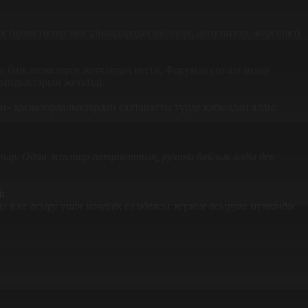
ірлестіктер мен ұйымдардың өкілдері, депутаттар, жергілікті
 биік межелерге жеткізудің негізі. Форумда сөз алғандар
тындықтарын жеткізді.
бын» қызылордалықтардан салтанатты түрде қабылдап алды.
тыр. Одан жастар патриоттық, рухани байлық алды деп
:
 іске асыру үшін мәңгілік ел идеясы жүзеге асыруға мүмкіндік