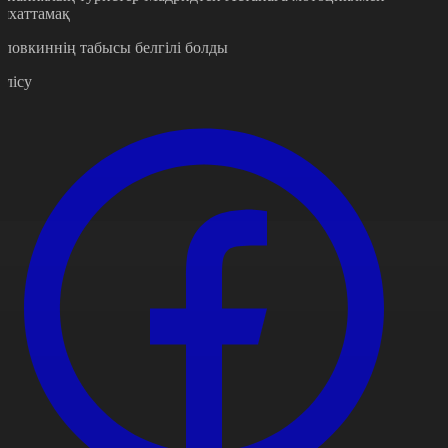
аяхаттамақ
оловкиннің табысы белгілі болды
өлісу