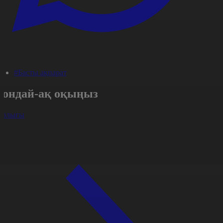
#Басты ақпарат
Сондай-ақ оқыңыз
арлығы