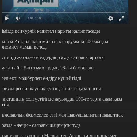
0:00
/ 0:00
лімізде венчурлік капитал нарығы қалыптасады
иылғы Астана экономикалық форумына 500 мықты
кономист маман келеді
аспийді жағалаған елдердің сауда-саттығы артады
амазан айы биыл мамырдың 16-сы басталады
ерешекті мәжбүрлеп өндіру күшейтілді
ирияда ресейлік ұшақ құлап, 2 пилот қаза тапты
ндістанның солтүстігінде дауылдан 100-ге тарта адам қаза
апты
авлодарлық фермерлер етті мал шаруашылығын дамытпақ
аразда «Жеңіс» саябағы жаңғыртылуда
спаниялық туристер Мадридтен Астанаға мотоциклмен