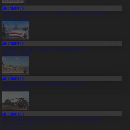
Жаңалықтар
Болашақ ойындары-2026»: 180 млн қаралым жиналды
7.08.2026, 20:15
Жаңалықтар
қкерегешың – ақ жартасқа қашалған тарих
7.08.2026, 20:14
Жаңалықтар
иыл тұзды көлдерде 6 адам қайтыс болған
7.08.2026, 20:13
Жаңалықтар
резидент солтүстіктегі тұрғындарды облыстың 90
ылдығымен құттықтады
7.08.2026, 20:11