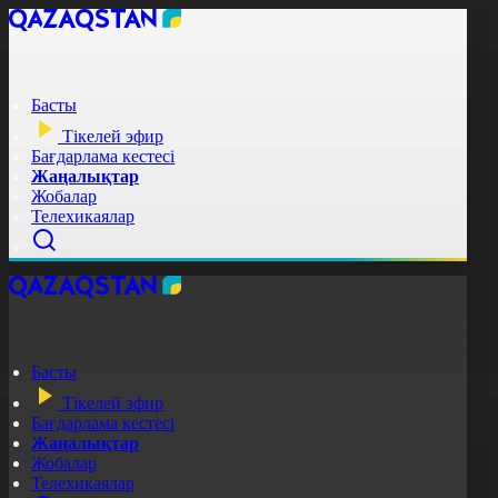
Басты
Тікелей эфир
Бағдарлама кестесі
Жаңалықтар
Жобалар
Телехикаялар
Басты
Тікелей эфир
Бағдарлама кестесі
Жаңалықтар
Жобалар
Телехикаялар