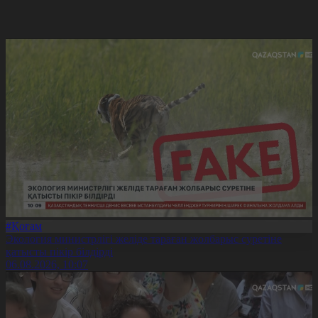
#Қоғам
Экология министрлігі желіде тараған жолбарыс суретіне
қатысты пікір білдірді
06.08.2026, 10:07