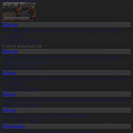
#Қоғам
Қайтарылған активтер есебінен ауыл тұрғындары сумен
қамтылады
06.08.2026, 10:01
Соңғы жаңалықтар
#Қоғам
Экология министрлігі желіде тараған жолбарыс суретіне
қатысты пікір білдірді
06.08.2026, 10:07
#Әлем
Инфантино футбол турнирлерін жекешелендіру жоспарынан
бас тартты
06.08.2026, 10:06
#Әлем
Иран мен Оман Ормұз бұғазы бойынша келісімге қол жеткізді
06.08.2026, 10:05
#Әлем
Қытайға кіру және шығу тәртібі өзгереді
06.08.2026, 10:05
#Мәдениет
МӘМС-тегі миллиардтар бақылауға алынады