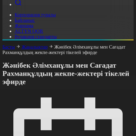
Корпорация туралы
Байланыс
Жарнама
ALTYN QOR
Редакция стандарты
Басты
Жаңалықтар
Жәнібек Әлімханұлы мен Сағадат
Рахманқұлдың жекпе-жектері тікелей эфирде
Жәнібек Әлімханұлы мен Сағадат
Рахманқұлдың жекпе-жектері тікелей
эфирде