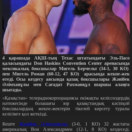
4 қарашада АҚШ-тың Техас штатындағы Эль-Пасо
қаласындағы Don Haskins Convention Center аренасында
мексикалық боксшылар Мигель Берчельт (34-1, 30 КО)
пен Мигель Роман (60-12, 47 КО) арасында жекпе-жек
өтеді. Осы кездесу аясында қазақ боксшылары Жәнібек
Әлімханұлы мен Сағадат Рахманқұл шаршы алаңға
шығады.
«Қазақстан» телерадиокорпорациясы екіжақты келіссөздердің
нәтижесінде болашағы зор қазақстандық кәсіпқой
боксшылардың жекпе-жектерін тікелей көрсету туралы
келісімге қол жеткізді.
Кеште
Жәнібек Әлімханұлы
(3-0, 1 КО) 32 жастағы
америкалық Вон Александрмен (12-1, 8 КО) кездеседі.