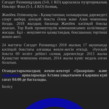
Сағадат Рахманқұлдың (3-0, 1 КО) қарсыласы пуэрторикалық
Никлаус Флаз (5-1, 4 КО) болмақ.
Жәнібек Әлімханұлы - Қазақстанның халықаралық дәрежедегі
спорт шебері, әуесқой бокста Әлем және Азия чемпионы
болды. 2018 жылдың басында Жәнібек кәсіпқой боксқа
ауысып, Top Rank промоутерлік компаниясымен келісімшарт
жасады. Бұл - жеңілмеген қазақстандық боксшының төртінші
жекпе-жегі.
24 жастағы Сағадат Рахманқұл 2018 жылың 17 ақпанында
кәсіпқой бокстағы алғашқы жекпе-жегін өткізді. Әуесқой
бокста 69 келіге дейінгі салмақ дәрежесінде 2013 жылы
Қазақстан чемпионы атанып, 2014 жылы күміс медаль алған
болатын.
Отандастарымыздың жекпе-жектері «Qazaqstan» және
«Qazsport»
арналарында Астана уақытымен 4 қараша күні
сағат 04:00-де басталады.
Бөлісу