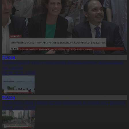
#Әлем
Инфантино футбол турнирлерін жекешелендіру жоспарынан
бас тартты
06.08.2026, 10:06
#Әлем
Иран мен Оман Ормұз бұғазы бойынша келісімге қол жеткізді
06.08.2026, 10:05