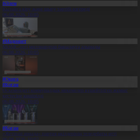
#Әлем
Қытайға кіру және шығу тәртібі өзгереді
06.08.2026, 10:05
#Мәдениет
МӘМС-тегі миллиардтар бақылауға алынады
06.08.2026, 10:05
#Оқиға
#Қоғам
Өскемендегі коммуналдық мекемелер күшейтілген жұмыс
кестесіне көшірілді
06.08.2026, 10:05
#Қоғам
«Жетінші арнада» партия өкілдерінің теледебаты өтті
06.08.2026, 10:02