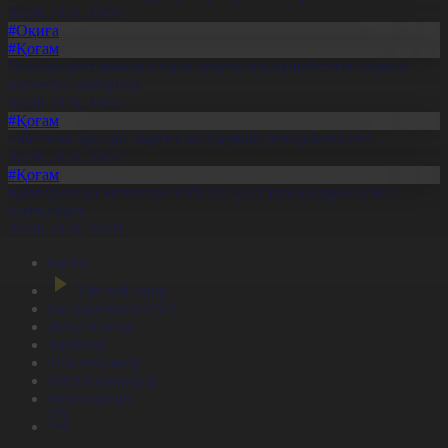
06.08.2026, 10:05
#Оқиға
#Қоғам
Өскемендегі коммуналдық мекемелер күшейтілген жұмыс
кестесіне көшірілді
06.08.2026, 10:05
#Қоғам
«Жетінші арнада» партия өкілдерінің теледебаты өтті
06.08.2026, 10:02
#Қоғам
Қайтарылған активтер есебінен ауыл тұрғындары сумен
қамтылады
06.08.2026, 10:01
Басты
Тікелей эфир
Бағдарлама кестесі
Жаңалықтар
Жобалар
Телехикаялар
Мультсериалдар
Видеоархив