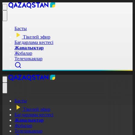
Басты
Тікелей эфир
Бағдарлама кестесі
Жаңалықтар
Жобалар
Телехикаялар
Басты
Тікелей эфир
Бағдарлама кестесі
Жаңалықтар
Жобалар
Телехикаялар