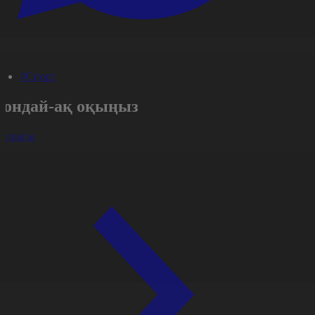
#Спорт
Сондай-ақ оқыңыз
арлығы