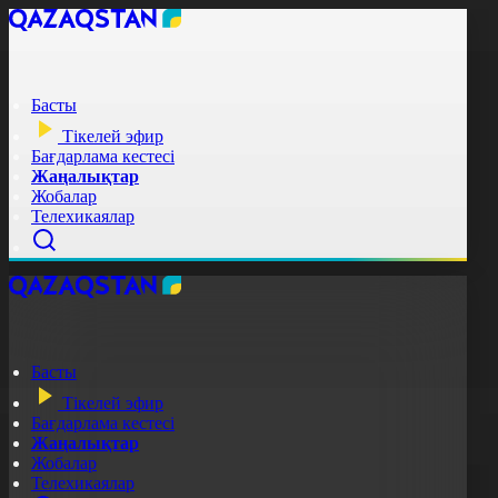
Басты
Тікелей эфир
Бағдарлама кестесі
Жаңалықтар
Жобалар
Телехикаялар
Басты
Тікелей эфир
Бағдарлама кестесі
Жаңалықтар
Жобалар
Телехикаялар