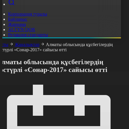
Корпорация туралы
Байланыс
Жарнама
ALTYN QOR
Редакция стандарты
асты
Жаңалықтар
Алматы облысында құсбегілердің
әстүрлі «Сонар-2017» сайысы өтті
Алматы облысында құсбегілердің
әстүрлі «Сонар-2017» сайысы өтті