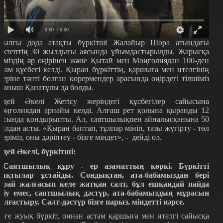
0:00
/ 0:00
иылғы дода атақты бүркітші Жалайыр Шора атындағы
ектептің 30 жылдығы аясында ұйымдастырылды. Жарысқа
ліміздің әр өңірінен және Қытай мен Моңғолиядан 100-ден
стам құсбегі келді. Қыран бүркіттің, қаршыға мен ителгінің
неріне тәнті болған көрермендер арасында өңірдегі тілшіміз
уаныш Қанатұлы да болды.
әдей Әкелі Жетісу жеріндегі құсбегілер сайысына
оңғолиядан арнайы келді. Алғаш рет қолына қыранды 12
асында қондырыпты. Ал, саятшылықпен айналысқанына 50
ылдан асты. «Қыран баптап, тұлпар мініп, тазы жүгірту - төл
неріміз, оны дәріптеу - бізге міндет», - дейді ол.
әдей Әкелі, бүркітші:
 Саятшылық құру - ер азаматтың көркі. Бүркітті
ықтылар ұстайды. Сондықтан, ата-бабамыздан бері
арай жалғасып келе жатқан салт, бұл ешқандай пайда
абу емес, саятшылық дәстүр, ата-бабамыздың мұрасын
алғастыру. Салт-дәстүр бізге парыз, міндетті нәрсе.
0-ге жуық бүркіт, оннан астам қаршыға мен ителгі сайысқа