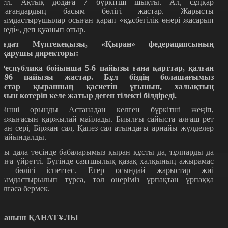
үсті. Ақтық додаға 7 бүркітші шықты. Ал, сұңқар
стағандардың басым бөлігі жастар. Жарысты
йымдастырушылар осыған қарап «құсбегілік өнері жасарып
еледі», деп қуанып отыр.
ағдат Мүптекеқызы, «Қыран» федерациясының
тқарушы директоры:
 Республика бойынша 5-6 пайызы ғана қарттар, қалған
5-96 пайызы жастар. Бұл біздің болашағымыз
астар қыранның қасиетін ұғынып, халықтың
ухын көтеріп келе жатыр деген тілекті білдіреді.
ірінші орынды Астанадан келген бүркітші жеңіп,
анжығасын қаржылай майлады. Биылғы сайыста алғаш рет
қан сері, Біржан сал, Қапез сал атындағы арнайы жүлделер
ағайындалды.
лы дала төсінде бабаларымыз қыран құсты да, тұлпарды да
олға үйретті. Бүгінде саятшылық қазақ халқының ажырамас
ір бөлігі іспеттес. Егер осындай жарыстар жиі
йымдастырылып тұрса, төл өнеріміз ұрпақтан ұрпаққа
алғаса бермек.
уаныш ҚАНАТҰЛЫ