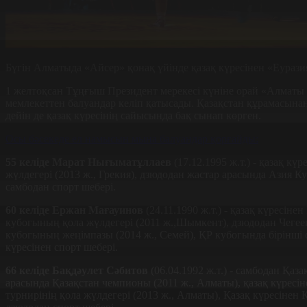
Бүгін Алматыда «Айсер» қонақ үйінде қазақ күресінен «Еураз
1 желтоқсан Тұңғыш Президент мерекесі күніне орай «Алмат
мемлекеттен балуандар келіп қатысады. Қазақстан құрамасынан
дейін де қазақ күресінің сайысында бақ сынап көрген.
Осы бәсекеде ел намысын мына балуандар қорғайды:
55 келіде Марат Нығыматұллаев
(17.12.1995 ж.т.) - қазақ 
жүлдегері (2013 ж., Грекия), дзюдодан жастар арасында Азия 
самбодан спорт шебері.
60 келіде Ержан Мағауинов
(24.11.1990 ж.т.) - қазақ күресін
кубогының қола жүлдегері (2011 ж.,Шымкент), дзюдодан Чегеев
кубогының жеңімпазы (2014 ж., Семей), ҚР кубогында бірінші о
күресінен спорт шебері.
66 келіде Бақдәулет Сәбитов
(06.04.1992 ж.т.) - самбодан Қа
арасында Қазақстан чемпионы (2011 ж., Алматы), қазақ күресі
турнирінің қола жүлдегері (2013 ж., Алматы), Қазақ күресінен