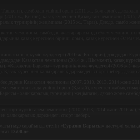
 Ташкент), самбодан үшінші орын (2011 ж., Болгария), дзюдода
і (2015 ж., Қытай), қазақ күресінен Қазақстан чемпионы (2015, 
лық турнирінің жеңімпазы (2015 ж., Тараз). Дзюдо, самбо және 
азақстан чемпионы, самбодан жастар арасында Әлем чемпионатыны
арында қазақ күресінен бірінші орын, қазақ күресінен Әлем чем
чемпионатының күміс жүлдегері (2010 ж.,Болгария), дзюдодан Еур
 дзюдодан Қазақстан чемпионы (2014 ж., Шымкент), қазақ күресі
ды), «Қазақстан Барысы» турнирінің қола жүлдегері (2016 ж.), қа
. Қазақ күресінен халықаралық дәрежедегі спорт шебері, дзюдо 
ен бес дүркін Қазақстан чемпионы (2007, 2010, 2013, 2014 және 20
 Әлем чемпионатында үшінші орын (Қытай), күрестен жабық ғима
 Барысы» халықаралық турнирінің жеңімпазы, дзюдо және самбод
сінен төрт дүркін әлем чемпионы (2010, 2013, 2014 және 2016 ж.)
інен халықаралық дәрежедегі спорт шебері.
лматы) мұз сарайында өтетін
«Еуразия Барысы»
дәстүрлі халық
сағат
13:00-де
.