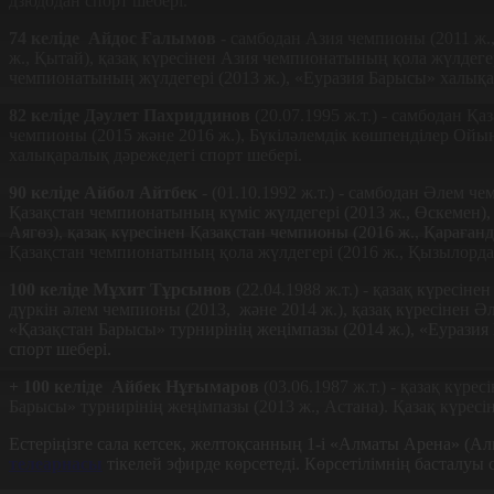
дзюдодан спорт шебері.
74 келіде Aйдос Ғалымов
- самбодан Азия чемпионы (2011 ж.,
ж., Қытай), қазақ күресінен Азия чемпионатының қола жүлдегер
чемпионатының жүлдегері (2013 ж.), «Еуразия Барысы» халықара
82 келіде Дәулет Пахриддинов
(20.07.1995 ж.т.) - самбодан Қ
чемпионы (2015 және 2016 ж.), Бүкіләлемдік көшпенділер Ойынд
халықаралық дәрежедегі спорт шебері.
90 келіде Айбол Айтбек
- (01.10.1992 ж.т.) - самбодан Әлем 
Қазақстан чемпионатының күміс жүлдегері (2013 ж., Өскемен),
Аягөз), қазақ күресінен Қазақстан чемпионы (2016 ж., Қараған
Қазақстан чемпионатының қола жүлдегері (2016 ж., Қызылорда)
100 келіде Мұхит Тұрсынов
(22.04.1988 ж.т.) - қазақ күресін
дүркін әлем чемпионы (2013, және 2014 ж.), қазақ күресінен
«Қазақстан Барысы» турнирінің жеңімпазы (2014 ж.), «Еуразия
спорт шебері.
+ 100 келіде
Айбек Нұғымаров
(03.06.1987 ж.т.) - қазақ күре
Барысы» турнирінің жеңімпазы (2013 ж., Астана). Қазақ күрес
Естеріңізге сала кетсек, желтоқсанның 1-і «Алматы Арена» (А
телеарнасы
тікелей эфирде көрсетеді. Көрсетілімнің басталуы 