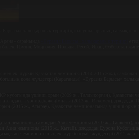
ия Барысы» халықаралық турнирі қатысушыларының салмақ өлшеу
ы Арена» сарайында
«Еуразия Барысы» халықаралық турнирі
өтед
 бөлек, Грузия, Моңғолия, Польша, Ресей, Иран, Өзбекстан жән
күресінен екі дүркін Қазақстан чемпионы (2014-2015 жж.), самбо
Кубогының қола жүлдегері (Қарағанды), «Еуразия Барысы» халықа
ен ҚР кубогында үшінші орын (2009 ж., Талдықорған), Қазақстан 
 атындағы турнирдің жеңімпазы (2013 ж., Өскемен), дзюдодан П
рын (2015 ж., Атырау), Қазақстан чемпионатында үшінші орын (2
зақстан чемпионы, самбодан Азия чемпионы (2010 ж., Ташкент), д
нен Азия чемпионы (2015 ж., Қытай), дзюдодан Еуропа Кубогында 
 Қазақстан чемпионатының екі дүркін күміс жүлдегері (2015 және