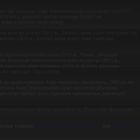
н жастар арасында Азия чемпионатының қола жүлдегері (2013
2016 жж.), дзюдодан жастар арасында Қазақстан
қазақ күресінен спорт шебері.
ң қола жүлдегері (2015 ж., Латвия), қазақ күресінен Қазақстан
пионы (2016 ж., Қытай), қазақ күресі және самбодан
опа Кубогында үшінші орын (2010 ж., Чехия), дзюдодан
нен Қазақстан чемпионатының қола жүлдегері (2015 ж.,
зақ күресінен әлем чемпионы (2016 ж.,Қытай), дзюдодан
және самбодан спорт шебері.
16 ж), қазақ күресінен Азия чемпионы (Қызылорда, 2009 ж), екі
раттағы Азия Ойындарының күміс жүлдегері (Вьетнам),
ан спорт шебері, қазақ күресінен халықаралық дәрежедегі
, Әлем кубогында бірінші орын (2011 ж., Үндістан). «Қазақстан
аралық турнирін
«Қазақстан» Ұлттық арнасы
мен
«Kazsport»