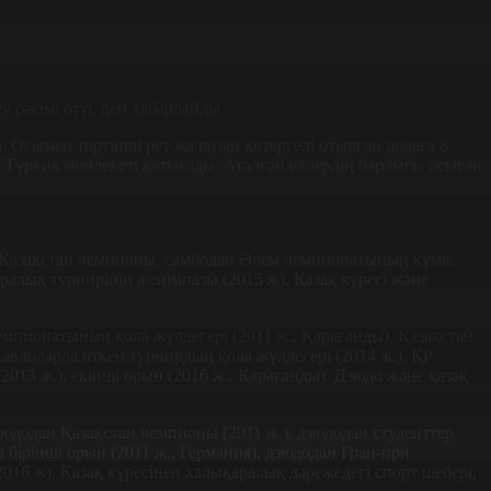
 рәсімі өтті, деп хабарлайды
kazakhstanbarysy.kz.
і. Осымен төртінші рет жалауын көтергелі отырған додаға 8
е Түркия мемлекеті қатысады. Аталған елдердің барлығы осыған
дан Қазақстан чемпионы, самбодан Әлем чемпионатының күміс
ралық турнирінің жеңімпазы (2015 ж). Қазақ күресі және
чемпионатының қола жүлдегері (2011 ж., Қарағанды), Қазақстан
авлодарда өткен турнирдың қола жүлдегері (2014 ж.), ҚР
013 ж.), екінші орын (2016 ж., Қарағанды). Дзюдо және қазақ
зюдодан Қазақстан чемпионы (2011 ж.), дзюдодан студенттер
бірінші орын (2011 ж., Германия), дзюдодан Гран-при
2016 ж). Қазақ күресінен халықаралық дәрежедегі спорт шебері,