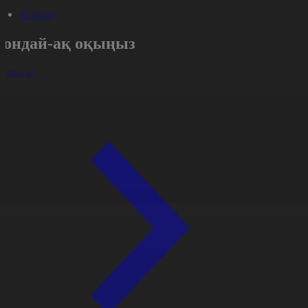
#Спорт
Сондай-ақ оқыңыз
арлығы