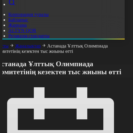
Корпорация туралы
Байланыс
Жарнама
ALTYN QOR
Редакция стандарты
асты
Жаңалықтар
Астанада Ұлттық Олимпиада
омитетінің кезектен тыс жиыны өтті
Астанада Ұлттық Олимпиада
комитетінің кезектен тыс жиыны өтті