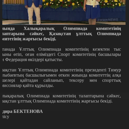
иында Халықаралық Олимпиада комитетінің
алаптарына сәйкес, Қазақстан ұлттық Олимпиада
омитетінің жарғысы бекіді.
станада Ұлттық Олимпиада комитетінің кезектен тыс
иыны өтіп, оған еліміздегі Спорт комитетінің басшылары
ен Федерация өкілдері қатысты.
азақстан Ұлттық Олимпиада комитетінің президенті Тимур
ұлыбаевтың басшылығымен өткен жиында комитеттің алқа
үшелері қайтадан сайланып, тексеру мен спорттық
омиссиялар қайта құрылды.
алықаралық Олимпиада комитетінің талаптарына сәйкес,
азақстан ұлттық Олимпиада комитетінің жарғысы бекіді.
ндира БЕКТЕНОВА
өлісу