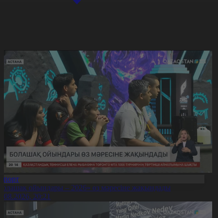
Спорт
Болашақ ойындары – 2026» өз мәресіне жақындады
8.08.2026, 20:21