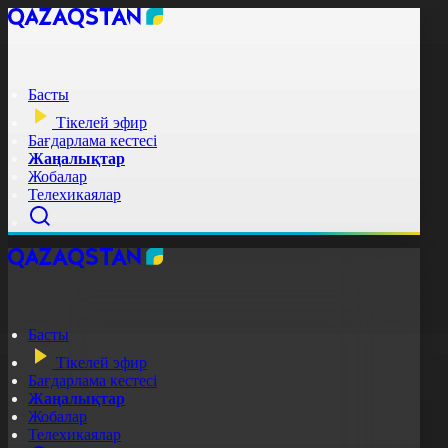
Басты
Тікелей эфир
Бағдарлама кестесі
Жаңалықтар
Жобалар
Телехикаялар
Басты
Тікелей эфир
Бағдарлама кестесі
Жаңалықтар
Жобалар
Телехикаялар