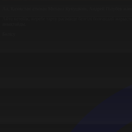
Ал, Қазақстан атынан Михаил Кукушкин, Андрей Голубев жән
Айта кетейік, жеребе тарту рәсімінде белгілі болғандай жар
анықтайды.
Бөлісу