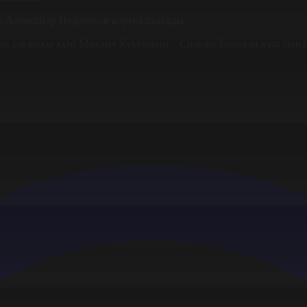
е Александр Недовесов кортқа шығады.
ыстың алғашқы күні Михаил Кукушкин – Симоне Болелли күш сын