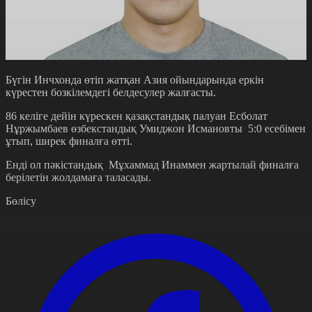
Бүгін Инчхонда өтіп жатқан Азия ойындарында еркін
күрестен бозкілемдегі белдесулер жалғасты.
86 келіге дейін күрескен қазақстандық палуан Есболат
Нұржымбаев өзбекстандық Умиджон Исмановты 5:0 есебімен
ұтып, ширек финалға өтті.
Енді ол пәкістандық Мұхаммад Инаммен жартылай финалға
берілетін жолдамаға таласады.
Бөлісу