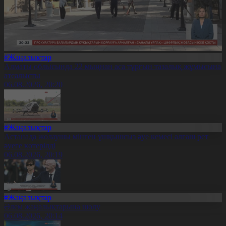
#Жаңалықтар
Алматы облысында 22 мыңнан аса тұрғын тазалық жұмысына
атсалысты
06.08.2026, 20:20
#Жаңалықтар
Астанада жолаушы мінген ұшқышсыз әуе кемесі алғаш рет
әуеге көтерілді
06.08.2026, 20:19
#Жаңалықтар
Әлем жаңалықтарына шолу
06.08.2026, 20:14