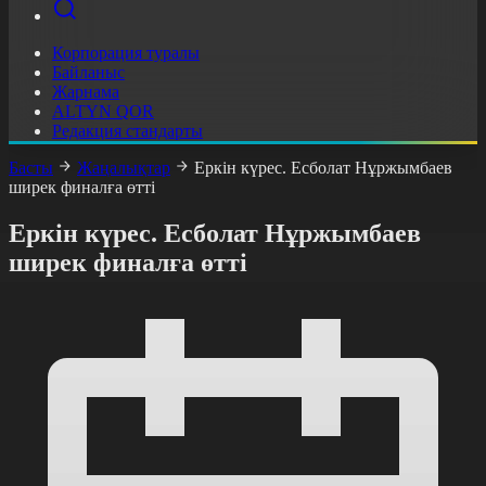
Корпорация туралы
Байланыс
Жарнама
ALTYN QOR
Редакция стандарты
Басты
Жаңалықтар
Еркін күрес. Есболат Нұржымбаев
ширек финалға өтті
Еркін күрес. Есболат Нұржымбаев
ширек финалға өтті