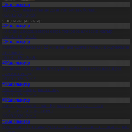
#Жаңалықтар
ШҚО-да тамыз айында да аптап ыстық болады
06.08.2026, 20:00
Соңғы жаңалықтар
#Жаңалықтар
30 елдің дзюдошылары өзара тәжірибе алмасып жатыр
06.08.2026, 20:22
#Жаңалықтар
Алматы облысында 22 мыңнан аса тұрғын тазалық жұмысына
атсалысты
06.08.2026, 20:20
#Жаңалықтар
Астанада жолаушы мінген ұшқышсыз әуе кемесі алғаш рет
әуеге көтерілді
06.08.2026, 20:19
#Жаңалықтар
Әлем жаңалықтарына шолу
06.08.2026, 20:14
#Жаңалықтар
Шетелдік сарапшылар: Құрылтай сайлауы – саяси
жаңғырудың жаңа кезеңі
06.08.2026, 20:12
#Жаңалықтар
Құрылтай: Партиялар үгіт-насихат жұмыстарын жалғастырып
жатыр