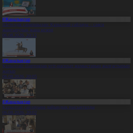
#Жаңалықтар
Шетелдік сарапшылар: Құрылтай сайлауы – саяси
жаңғырудың жаңа кезеңі
06.08.2026, 20:12
#Жаңалықтар
Құрылтай: Партиялар үгіт-насихат жұмыстарын жалғастырып
жатыр
06.08.2026, 20:05
#Жаңалықтар
Құрылтай сайлауына дайындық пысықталды
06.08.2026, 20:02