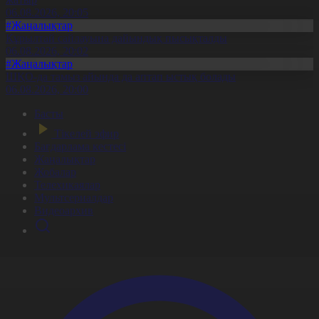
06.08.2026, 20:05
#Жаңалықтар
Құрылтай сайлауына дайындық пысықталды
06.08.2026, 20:02
#Жаңалықтар
ШҚО-да тамыз айында да аптап ыстық болады
06.08.2026, 20:00
Басты
Тікелей эфир
Бағдарлама кестесі
Жаңалықтар
Жобалар
Телехикаялар
Мультсериалдар
Видеоархив