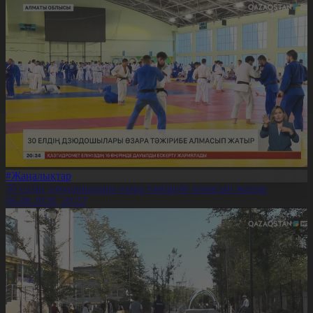
#Жаңалықтар
30 елдің дзюдошылары өзара тәжірибе алмасып жатыр
06.08.2026, 20:22