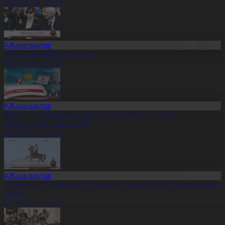
06.08.2026, 20:19
#Жаңалықтар
Әлем жаңалықтарына шолу
06.08.2026, 20:14
#Жаңалықтар
Шетелдік сарапшылар: Құрылтай сайлауы – саяси
жаңғырудың жаңа кезеңі
06.08.2026, 20:12
#Жаңалықтар
Құрылтай: Партиялар үгіт-насихат жұмыстарын жалғастырып
жатыр
06.08.2026, 20:05