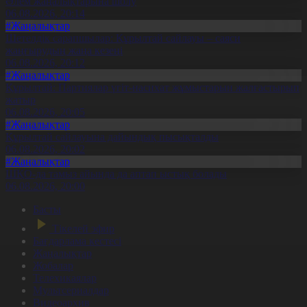
Әлем жаңалықтарына шолу
06.08.2026, 20:14
#Жаңалықтар
Шетелдік сарапшылар: Құрылтай сайлауы – саяси
жаңғырудың жаңа кезеңі
06.08.2026, 20:12
#Жаңалықтар
Құрылтай: Партиялар үгіт-насихат жұмыстарын жалғастырып
жатыр
06.08.2026, 20:05
#Жаңалықтар
Құрылтай сайлауына дайындық пысықталды
06.08.2026, 20:02
#Жаңалықтар
ШҚО-да тамыз айында да аптап ыстық болады
06.08.2026, 20:00
Басты
Тікелей эфир
Бағдарлама кестесі
Жаңалықтар
Жобалар
Телехикаялар
Мультсериалдар
Видеоархив