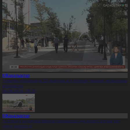
#Жаңалықтар
Алматы облысында 22 мыңнан аса тұрғын тазалық жұмысына
атсалысты
06.08.2026, 20:20
#Жаңалықтар
Астанада жолаушы мінген ұшқышсыз әуе кемесі алғаш рет
әуеге көтерілді