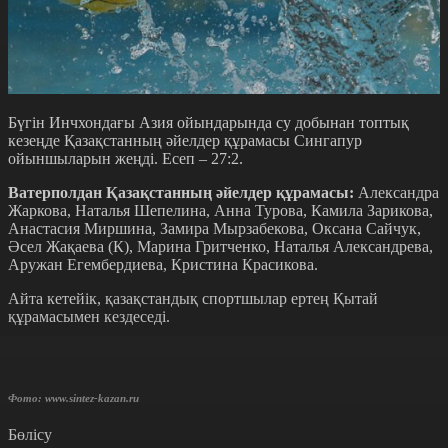
Бүгін Инчхондағы Азия ойындарында су добынан топтық
кезеңде Қазақстанның әйелдер құрамасы Сингапур
ойыншыларын жеңді. Есеп – 27:2.
Ватерполдан Қазақстанның әйелдер құрамасы:
Александра
Жаркова, Наталья Шепелина, Анна Турова, Камила Зарикова,
Анастасия Миршина, Замира Мырзабекова, Оксана Сайчук,
Әсел Жақаева (К), Марина Гритченко, Наталья Александрева,
Аружан Егембердиева, Кристина Красикова.
Айта кетейік, қазақстандық спортшылар ертең Қытай
құрамасымен кездеседі.
Фото: www.sintez-kazan.ru
Бөлісу