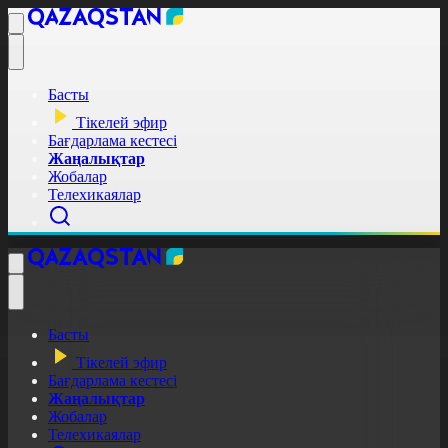
Басты
Тікелей эфир
Бағдарлама кестесі
Жаңалықтар
Жобалар
Телехикаялар
Басты
Тікелей эфир
Бағдарлама кестесі
Жаңалықтар
Жобалар
Телехикаялар