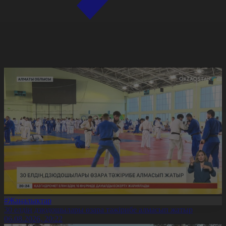
#Жаңалықтар
30 елдің дзюдошылары өзара тәжірибе алмасып жатыр
06.08.2026, 20:22