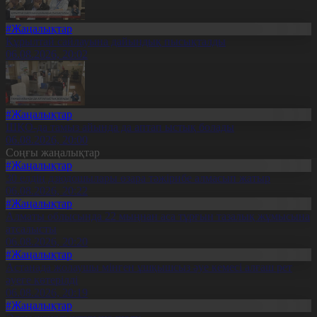
#Жаңалықтар
Құрылтай сайлауына дайындық пысықталды
06.08.2026, 20:02
#Жаңалықтар
ШҚО-да тамыз айында да аптап ыстық болады
06.08.2026, 20:00
Соңғы жаңалықтар
#Жаңалықтар
30 елдің дзюдошылары өзара тәжірибе алмасып жатыр
06.08.2026, 20:22
#Жаңалықтар
Алматы облысында 22 мыңнан аса тұрғын тазалық жұмысына
атсалысты
06.08.2026, 20:20
#Жаңалықтар
Астанада жолаушы мінген ұшқышсыз әуе кемесі алғаш рет
әуеге көтерілді
06.08.2026, 20:19
#Жаңалықтар