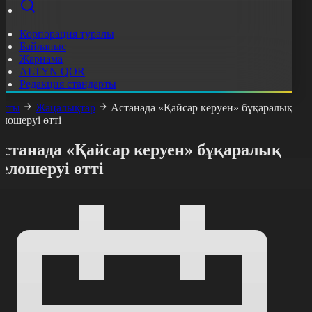
Корпорация туралы
Байланыс
Жарнама
ALTYN QOR
Редакция стандарты
асты
Жаңалықтар
Астанада «Қайсар керуен» бұқаралық
елошеруі өтті
Астанада «Қайсар керуен» бұқаралық
елошеруі өтті