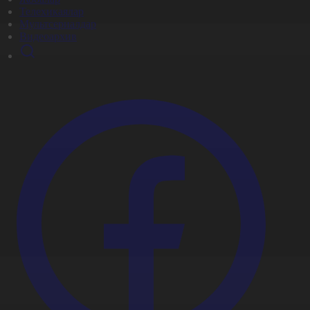
Телехикаялар
Мультсериалдар
Видеоархив