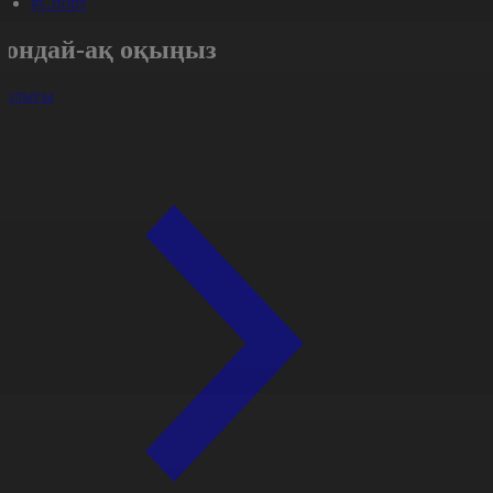
#Спорт
Сондай-ақ оқыңыз
арлығы