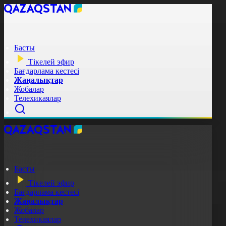
Басты
Тікелей эфир
Бағдарлама кестесі
Жаңалықтар
Жобалар
Телехикаялар
Басты
Тікелей эфир
Бағдарлама кестесі
Жаңалықтар
Жобалар
Телехикаялар