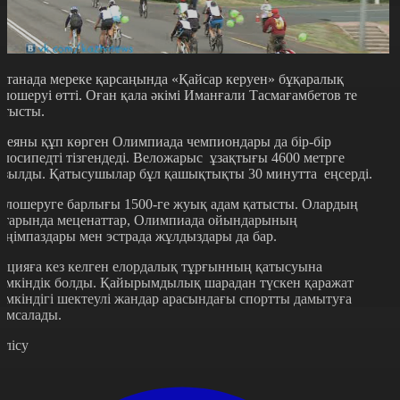
станада мереке қарсаңында «Қайсар керуен» бұқаралық
елошеруі өтті. Оған қала әкімі Иманғали Тасмағамбетов те
атысты.
деяны құп көрген Олимпиада чемпиондары да бір-бір
елосипедті тізгендеді. Веложарыс ұзақтығы 4600 метрге
озылды. Қатысушылар бұл қашықтықты 30 минутта еңсерді.
елошеруге барлығы 1500-ге жуық адам қатысты. Олардың
атарында меценаттар, Олимпиада ойындарының
еңімпаздары мен эстрада жұлдыздары да бар.
кцияға кез келген елордалық тұрғынның қатысуына
үмкіндік болды. Қайырымдылық шарадан түскен қаражат
үмкіндігі шектеулі жандар арасындағы спортты дамытуға
ұмсалады.
өлісу