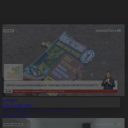
Мәдениет
«Таза Қазақстан»
аябақта қоқыс тастамау – мәдениет белгісі
7.08.2026, 13:25