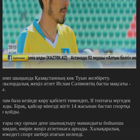
лимп шыңында Қазақстанның көк Туын желбірету.
ызылордалық жеңіл атлет Ислам Сәлімовтің басты мақсаты -
сы.
слам бала кезінде көру қабілеті төмендеп, ІІ топтағы мүгедек
танды. Бірақ, қайсар мінезді жігіт 14 жасынан бастап спортқа
ен қойды.
оғары оқу орнын дене шынықтыру мамандығы бойынша
әмамдап, өмірін жеңіл атлетикаға арнады. Халықаралық
әрежедегі спорт шебері атағын иеленді.