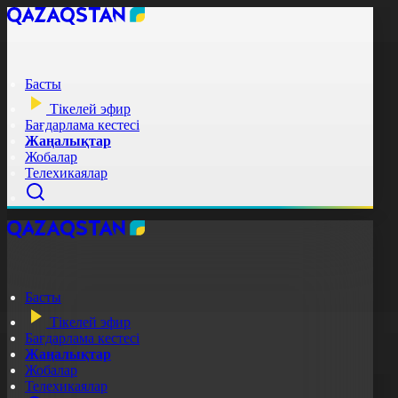
Басты
Тікелей эфир
Бағдарлама кестесі
Жаңалықтар
Жобалар
Телехикаялар
Басты
Тікелей эфир
Бағдарлама кестесі
Жаңалықтар
Жобалар
Телехикаялар