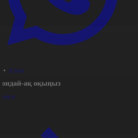
#Спорт
Сондай-ақ оқыңыз
арлығы