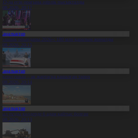
ҚО-да егін орағына әзірлік пысықталды
7.08.2026, 20:17
Жаңалықтар
Болашақ ойындары-2026»: 180 млн қаралым жиналды
7.08.2026, 20:15
Жаңалықтар
қкерегешың – ақ жартасқа қашалған тарих
7.08.2026, 20:14
Жаңалықтар
иыл тұзды көлдерде 6 адам қайтыс болған
7.08.2026, 20:13