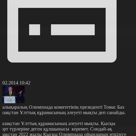
6.02.2014 10:42
алықаралық Олимпиада комитетінің президенті Томас Бах
азақстан Ұлттық құрамасының әлеуеті мықты деп санайды.
Қазақстан Ұлттық құрамасының әлеуеті мықты. Қысқы
порт түрлеріне деген құлшынысы керемет. Сондай-ақ
азақстан 2022 жылы Қысқы Олимпиада ойындарын өткізуге