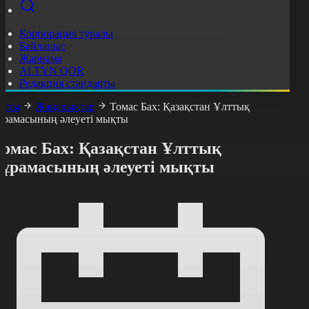
Корпорация туралы
Байланыс
Жарнама
ALTYN QOR
Редакция стандарты
асты
Жаңалықтар
Томас Бах: Қазақстан Ұлттық
ұрамасының әлеуеті мықты
Томас Бах: Қазақстан Ұлттық
құрамасының әлеуеті мықты