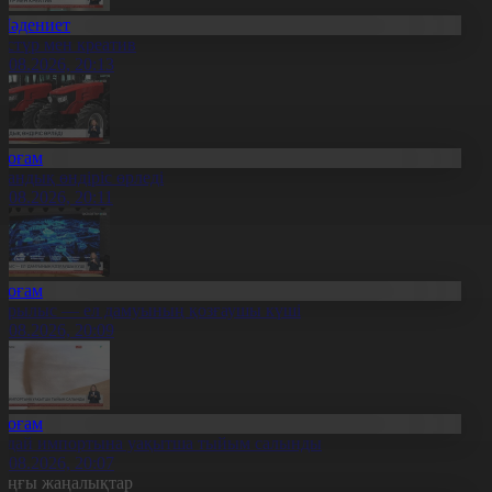
Мәдениет
әстүр мен креатив
8.08.2026, 20:13
Қоғам
тандық өндіріс өрледі
8.08.2026, 20:11
Қоғам
ұрылыс — ел дамуының қозғаушы күші
8.08.2026, 20:09
Қоғам
идай импортына уақытша тыйым салынды
8.08.2026, 20:07
оңғы жаңалықтар