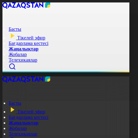
Басты
Тікелей эфир
Бағдарлама кестесі
Жаңалықтар
Жобалар
Телехикаялар
Басты
Тікелей эфир
Бағдарлама кестесі
Жаңалықтар
Жобалар
Телехикаялар