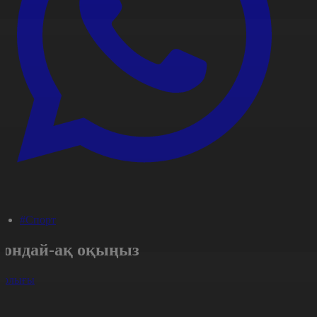
#Спорт
Сондай-ақ оқыңыз
арлығы