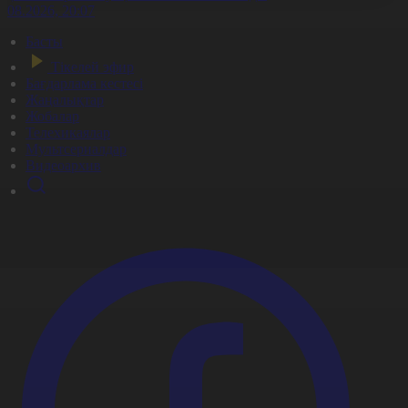
8.08.2026, 20:07
Басты
Тікелей эфир
Бағдарлама кестесі
Жаңалықтар
Жобалар
Телехикаялар
Мультсериалдар
Видеоархив