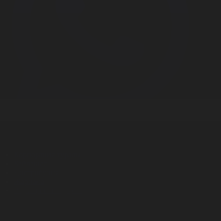
Корпорация туралы
Байланыс
Дистрибуция
Жарнама
Редакция стандарты