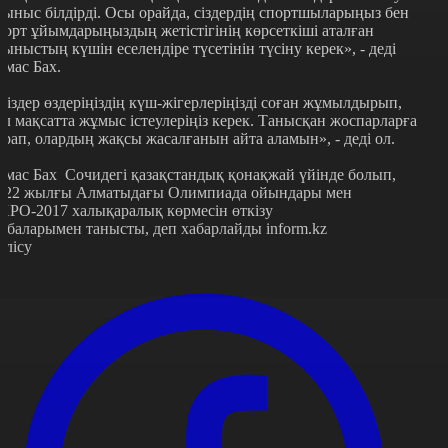
сыныс білдірді. Осы орайда, сіздердің спортшыларыңыз бен
порт ұйымдарыңыздың жетістігінің көрсеткіші аталған
сыныстың күшін еселендіре түсетінін түсіну керек», - деді
омас Бах.
Сіздер өздеріңіздің күш-жігерлеріңізді соған жұмылдырып,
ол мақсатта жұмыс істеулеріңіз керек. Танысқан жоспарларға
арап, олардың жақсы жасалғанын айта аламын», - деді ол.
омас Бах Сочидегі қазақстандық қонақжай үйінде болып,
022 жылғы Алматыдағы Олимпиада ойындары мен
ХРО-2017 халықаралық көрмесін өткізу
обаларымен танысты, деп хабарлайды inform.kz
өлісу