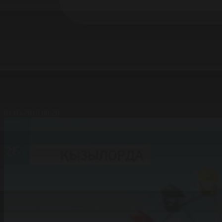
01.05.2019 08:20