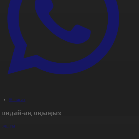
#Саясат
Сондай-ақ оқыңыз
арлығы