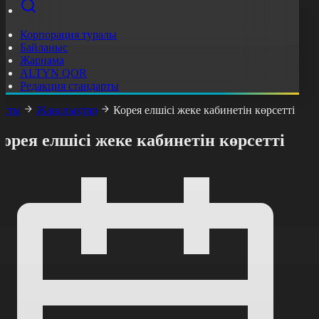
Корпорация туралы
Байланыс
Жарнама
ALTYN QOR
Редакция стандарты
асты
Жаңалықтар
Корея елшісі жеке кабинетін көрсетті
орея елшісі жеке кабинетін көрсетті