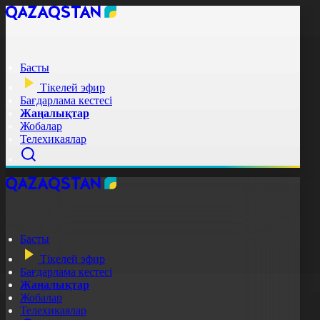
Басты
Тікелей эфир
Бағдарлама кестесі
Жаңалықтар
Жобалар
Телехикаялар
Басты
Тікелей эфир
Бағдарлама кестесі
Жаңалықтар
Жобалар
Телехикаялар