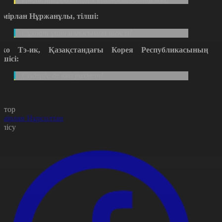
емірлан Нұржанұлы, тілші:
Сұхбат үшін алғысымыз шексіз!
жо Тэ-ик, Қазақстандағы Корея Республикасының
лшісі:
Сіздерге де көп рахмет!
втор
емірлан Нұрсолтан
өлісу