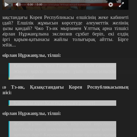
0:00
/ 0:00
азақстандағы Корея Республикасы елшісінің жеке кабинеті
андай? Елшілік жұмысын көрсетуде әлеуметтік желінің
аңызы қандай? Чжо Тэ-ик мырзамен Ұлттық арна тілшісі
емірлан Нұржанұлына экслюзив сұхбат беріп, екі елдің
азіргі қарым-қатынасы жайлы толығырақ айтты. Бірге
өрейік...
емірлан Нұржанұлы, тілші:
Қайырлы күн, Чжо Тэ-ик мырза! Бізді елшілікте
жылы қарсы алғаныңыз үшін алғысымызды
айтамыз!
жо Тэ-ик, Қазақстандағы Корея Республикасының
лшісі:
Қайырлы күн! Келгендеріңізге рахмет!
емірлан Нұржанұлы, тілші:
Жеке жұмыс бөлмеңізді, кеңсеңізді көрсетесіз
бе? Онда корей мәдениетін танытатын қандай
заттар бар? Көрермендер үшін бұл өте қызық