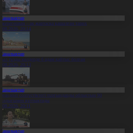
Жаңалықтар
қкерегешың – ақ жартасқа қашалған тарих
7.08.2026, 20:14
Жаңалықтар
иыл тұзды көлдерде 6 адам қайтыс болған
7.08.2026, 20:13
Жаңалықтар
резидент солтүстіктегі тұрғындарды облыстың 90
ылдығымен құттықтады
7.08.2026, 20:11
Жаңалықтар