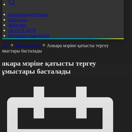
Корпорация туралы
Байланыс
Жарнама
ALTYN QOR
Редакция стандарты
асты
Жаңалықтар
Анкара мэріне қатысты тергеу
ұмыстары басталады
Анкара мэріне қатысты тергеу
жұмыстары басталады