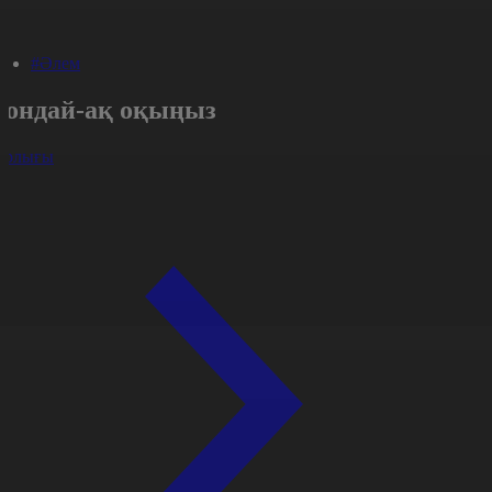
#Әлем
Сондай-ақ оқыңыз
арлығы