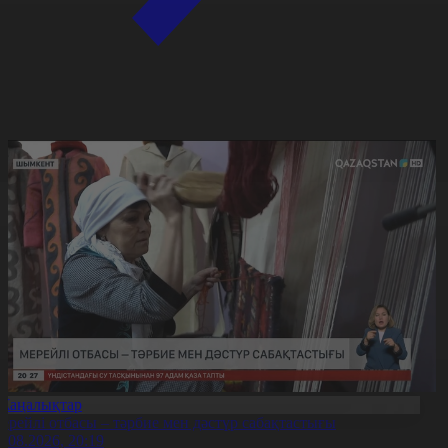
Жаңалықтар
ерейлі отбасы – тәрбие мен дәстүр сабақтастығы
7.08.2026, 20:19