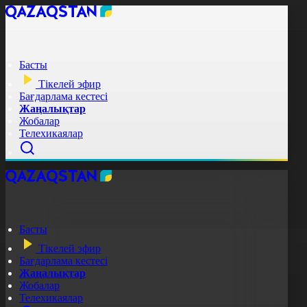
Басты
Тікелей эфир
Бағдарлама кестесі
Жаңалықтар
Жобалар
Телехикаялар
Басты
Тікелей эфир
Бағдарлама кестесі
Жаңалықтар
Жобалар
Телехикаялар