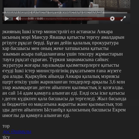
0:00
/ 0:00
үркияның Ішкі істер министрлігі ел астанасы Анкара
аласының мэрі Мансур Явашқа қатысты тергеу амалдарын
үргізуге рұқсат берді. Бұған дейін қалалық прокуратура
ахар басшысы мен оның жеке хатшысына қатысты
ауазымын асыра пайдаланғаны үшін тексеру жұмыстарын
астауға рұқсат сұраған. Түркия заңнамасына сәйкес
рокуратура жоғары лауазымды қызметкерлерге қатысты
ергеуді Ішкі істер министрлігінің рұқсатымен ғана жүзеге
сыра алады. Қыркүйек айында Анкара қалалық мэриясы
онцерт өткізу үшін жарияланған тендерлер арқылы 3,6 млн
оллар жымқырған деген айыппен қылмыстық іс қозғалды.
ған сай 14 адам қамауға алынған еді. Енді осы іске қатысы
ар деген күдікпен қала басшысы да тергеледі. Жыл басында
ала бюджетін өз мақсатына жаратты және қылмыстық топ
ұрды деген айыппен Ыстанбұл қаласының басшысы Екрем
мамоғлы да қамауға алынған еді.
втор
йдос Әшімұлы
өлісу