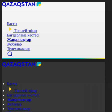
Басты
Тікелей эфир
Бағдарлама кестесі
Жаңалықтар
Жобалар
Телехикаялар
Басты
Тікелей эфир
Бағдарлама кестесі
Жаңалықтар
Жобалар
Телехикаялар