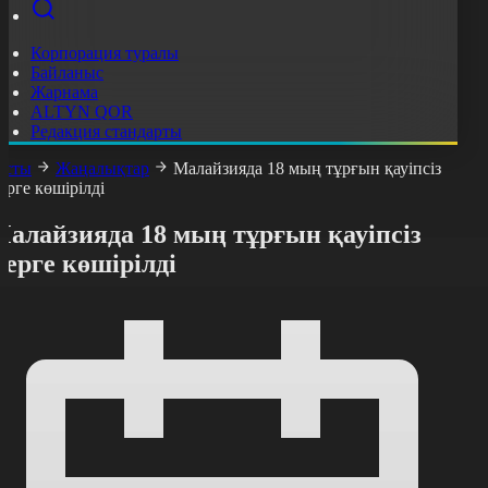
Корпорация туралы
Байланыс
Жарнама
ALTYN QOR
Редакция стандарты
асты
Жаңалықтар
Малайзияда 18 мың тұрғын қауіпсіз
ерге көшірілді
Малайзияда 18 мың тұрғын қауіпсіз
ерге көшірілді