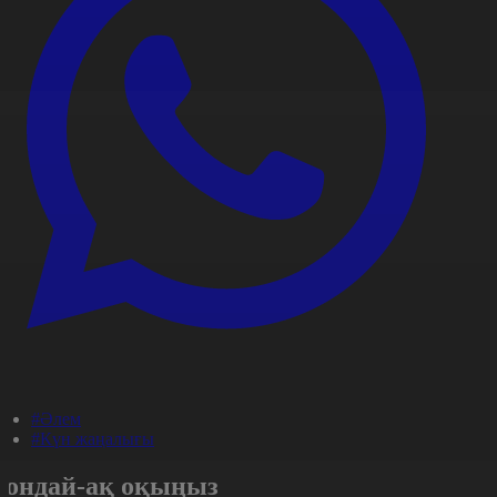
#Әлем
#Күн жаңалығы
Сондай-ақ оқыңыз