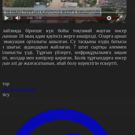
0:00
/ 0:00
алайзияда бірнеше күн бойы тоқтамай жауған нөсер
ауыннан
18
мың адам қауіпсіз жерге көшірілді. Оларға арнап
0 эвакуация орталығы ашылған. Су тасқыны елдің батысы
ен шығыс аудандарын жайлаған. 7 штат сыртқы әлеммен
айланысты үзді. Тұрғын үйлерге, инфрақұрылымға зақым
еліп, жолдар мен көпірлер қираған. Билік тұрғындарға нөсер
ауын әлі де жалғасатынын, абай болу керектігін ескертті.
втор
рай Төлегенқызы
өлісу