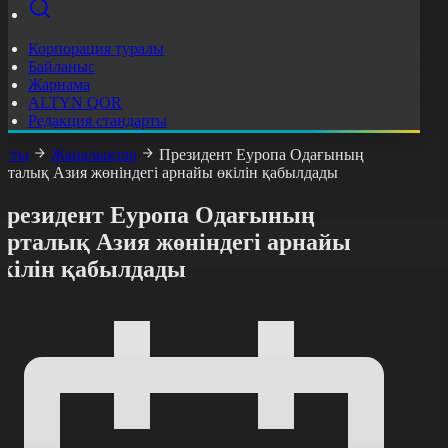
Корпорация туралы
Байланыс
Жарнама
ALTYN QOR
Редакция стандарты
асты
Жаңалықтар
Президент Еуропа Одағының
рталық Азия жөніндегі арнайы өкілін қабылдады
Президент Еуропа Одағының
Орталық Азия жөніндегі арнайы
өкілін қабылдады