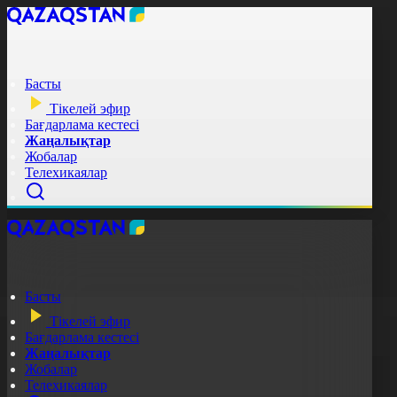
Басты
Тікелей эфир
Бағдарлама кестесі
Жаңалықтар
Жобалар
Телехикаялар
Басты
Тікелей эфир
Бағдарлама кестесі
Жаңалықтар
Жобалар
Телехикаялар