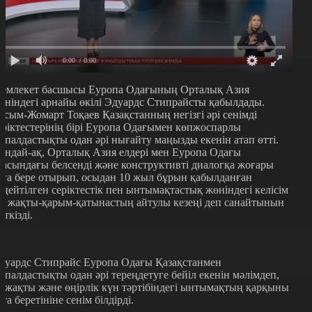
0:00
/ 0:00
емлекет басшысы Еуропа Одағының Орталық Азия
өніндегі арнайы өкілі Эдуардс Стипрайсты қабылдады.
асым-Жомарт Тоқаев Қазақстанның негізгі әрі сенімді
еріктестерінің бірі Еуропа Одағымен көпжоспарлы
қпалдастықты одан әрі нығайту маңызды екенін атап өтті.
ондай-ақ, Орталық Азия елдері мен Еуропа Одағы
расындағы белсенді және конструктивті диалогқа жоғары
аға бере отырып, осыдан 10 жыл бұрын қабылданған
еңейтілген серіктестік пен ынтымақтастық жөніндегі келісім
кі жақты-қарым-қатынастың айтулы кезеңі деп санайтынын
еткізді.
дуардс Стипрайс Еуропа Одағы Қазақстанмен
қпалдастықты одан әрі тереңдетуге бейіл екенін мәлімдеп,
кіжақты және өңірлік күн тәртібіндегі ынтымақтың қарқыны
рта беретініне сенім білдірді.