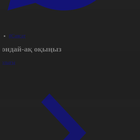
#Саясат
Сондай-ақ оқыңыз
арлығы