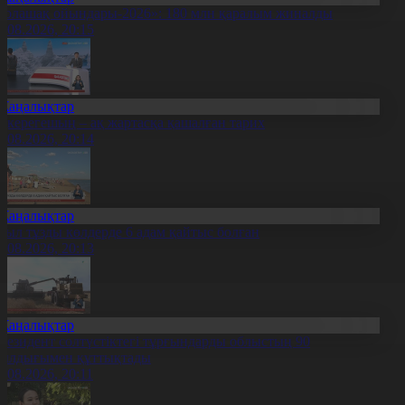
Болашақ ойындары-2026»: 180 млн қаралым жиналды
7.08.2026, 20:15
Жаңалықтар
қкерегешың – ақ жартасқа қашалған тарих
7.08.2026, 20:14
Жаңалықтар
иыл тұзды көлдерде 6 адам қайтыс болған
7.08.2026, 20:13
Жаңалықтар
резидент солтүстіктегі тұрғындарды облыстың 90
ылдығымен құттықтады
7.08.2026, 20:11