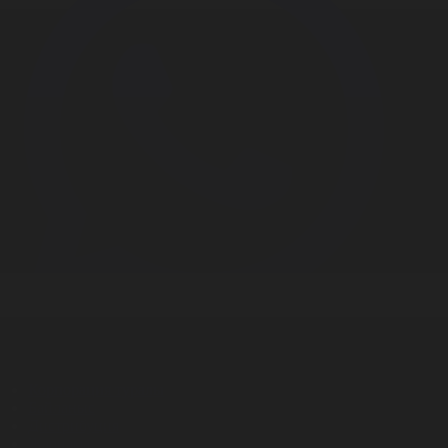
Корпорация туралы
Байланыс
Дистрибуция
Жарнама