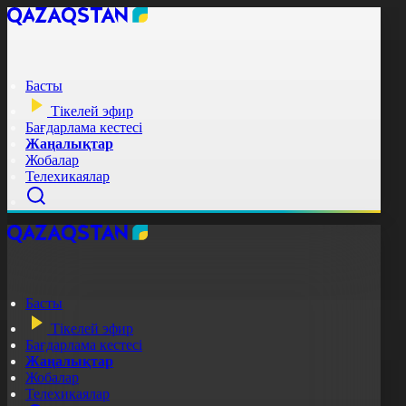
Басты
Тікелей эфир
Бағдарлама кестесі
Жаңалықтар
Жобалар
Телехикаялар
Басты
Тікелей эфир
Бағдарлама кестесі
Жаңалықтар
Жобалар
Телехикаялар