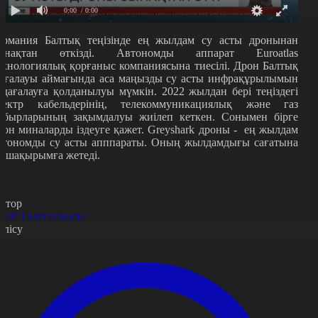
0:00
/ 0:00
ермания Балтық теңізінде ең жылдам су асты дронынан
ынақтан өткізді. Автономды аппарат
Euroatlas
ехнологиялық қорғаныс компаниясына тиесілі. Дрон Балтық
ағалауы аймағында аса маңызды су асты инфрақұрылымын
адағалауға қолданылуы мүмкін. 2022 жылдан бері теңіздегі
лектр кабельдерінің, телекоммуникациялық және газ
ұбырларының зақымдалуы жиілеп кеткен. Сонымен бірге
рон миналарды іздеуге қажет.
Greyshark
дроны - ең жылдам
втономды су асты апппараты. Оның жылдамдығы сағатына
8 шақырымға жетеді.
втор
рай Төлегенқызы
өлісу