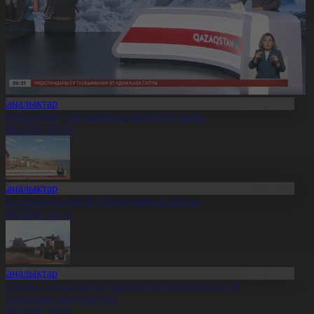
Жаңалықтар
қкерегешың – ақ жартасқа қашалған тарих
7.08.2026, 20:14
Жаңалықтар
иыл тұзды көлдерде 6 адам қайтыс болған
7.08.2026, 20:13
Жаңалықтар
резидент солтүстіктегі тұрғындарды облыстың 90
ылдығымен құттықтады
7.08.2026, 20:11