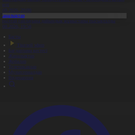
еледі
7.08.2026, 20:00
Жаңалықтар
ұрылтай сайлауына дайындық жұмыстары пысықталды
7.08.2026, 19:58
Басты
Тікелей эфир
Бағдарлама кестесі
Жаңалықтар
Жобалар
Телехикаялар
Мультсериалдар
Видеоархив