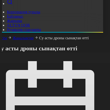
Корпорация туралы
Байланыс
Жарнама
ALTYN QOR
Редакция стандарты
асты
Жаңалықтар
Су асты дроны сынақтан өтті
Су асты дроны сынақтан өтті