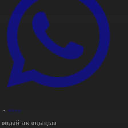
#Әлем
Сондай-ақ оқыңыз