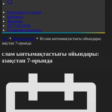
Корпорация туралы
Байланыс
Жарнама
ALTYN QOR
Редакция стандарты
асты
Жаңалықтар
Ислам ынтымақтастығы ойындары:
азақстан 7-орында
Ислам ынтымақтастығы ойындары:
Қазақстан 7-орында