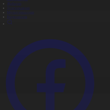
Жобалар
Телехикаялар
Мультсериалдар
Видеоархив