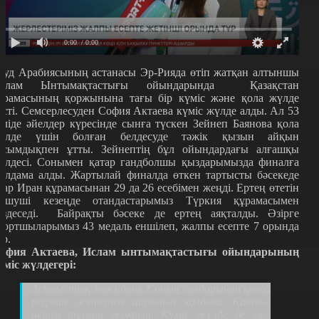
0:00
/ 0:00
ауд Арабиясының астанасы Эр-Рияда өтіп жатқан алтыншы
слам Ынтымақтастығы ойындарында Қазақстан
ұрамасының қоржынына тағы бір күміс және қола жүлде
үсті. Семсерлесуден София Актаева күміс жүлде алды. Ал 53
еліде әйелдер күресінде сынға түскен Зейнеп Баянова қола
үлде үшін болған белдесуде тәжік қызын айқын
асымдықпен ұтты. Зейнептің бұл ойындардағы алғашқы
үлдесі. Сонымен қатар гандболшы қыздарымызда финалға
олдама алды. Жартылай финалда өткен тартысты бәсекеде
лар Иран құрамасынан 29 да 26 есебімен жеңді. Ертең өтетін
ешуші кезеңде отандастарымыз Түркия құрамасымен
ездеседі. Байрақты бәсеке де ертең аяқталды. Әзірге
портшыларымыз 43 медаль еншілеп, жалпы есепте 7 орында
ұр.
офия Актаева, Ислам ынтымақтастығы ойындарының
үміс жүлдегері:
Асығыстық жасадым. Соның салдарынан қолда
тұрған жеңістен айрылып қалдым. Қатты
өкінім тұрған жоқпын. Күміс жүлде де мен