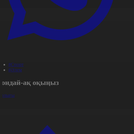
#Спорт
#Әлем
Сондай-ақ оқыңыз
арлығы