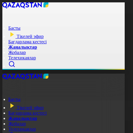
Басты
Тікелей эфир
Бағдарлама кестесі
Жаңалықтар
Жобалар
Телехикаялар
Басты
Тікелей эфир
Бағдарлама кестесі
Жаңалықтар
Жобалар
Телехикаялар