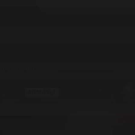
14.11.2025 10:00