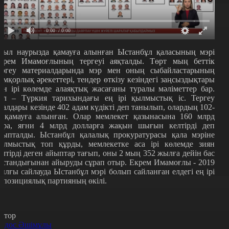
0:00
/ 0:00
иыл наурызда қамауға алынған Ыстанбұл қаласының мэрі
крем Имамоғлының тергеуі аяқталды. Төрт мың беттік
ергеу материалдарында мэр мен оның сыбайластарының
емқорлық әрекеттері, тендер өткізу кезіндегі заңсыздықтары
ен ірі көлемде алаяқтық жасағаны туралы мәліметтер бар.
ұл – Түркия тарихындағы ең ірі қылмыстық іс. Тергеу
малдары кезінде 402 адам күдікті деп танылып, олардың 102-
і қамауға алынған. Олар мемлекет қазынасына 160 млрд
ира, яғни 4 млрд долларға жақын шығын келтірді деп
йыпталды. Ыстанбұл қалалық прокуратурасы қала мэріне
ылмыстық топ құрды, мемлекетке аса ірі көлемде зиян
елтірді деген айыптар тағып, оны 2 мың 352 жылға дейін бас
остандығынан айыруды сұрап отыр. Екрем Имамоғлы - 2019
ылғы сайлауда Ыстанбұл мэрі болып сайланған елдегі ең ірі
ппозициялық партияның өкілі.
втор
йдос Әшімұлы