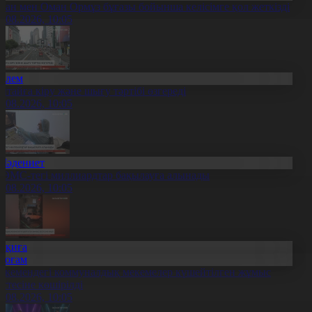
ран мен Оман Ормұз бұғазы бойынша келісімге қол жеткізді
6.08.2026, 10:05
Әлем
ытайға кіру және шығу тәртібі өзгереді
6.08.2026, 10:05
Мәдениет
ӘМС-тегі миллиардтар бақылауға алынады
6.08.2026, 10:05
Оқиға
Қоғам
скемендегі коммуналдық мекемелер күшейтілген жұмыс
естесіне көшірілді
6.08.2026, 10:05