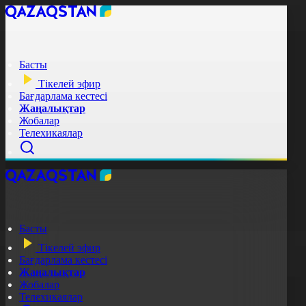
Басты
Тікелей эфир
Бағдарлама кестесі
Жаңалықтар
Жобалар
Телехикаялар
Басты
Тікелей эфир
Бағдарлама кестесі
Жаңалықтар
Жобалар
Телехикаялар