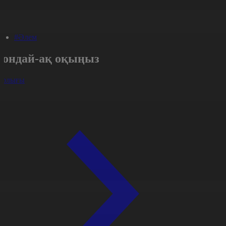
#Әлем
Сондай-ақ оқыңыз
арлығы