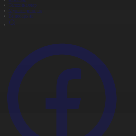
Телехикаялар
Мультсериалдар
Видеоархив