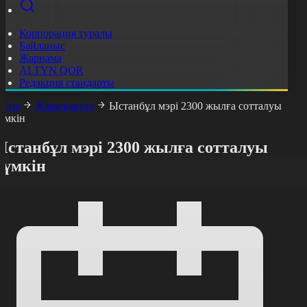
Корпорация туралы
Байланыс
Жарнама
ALTYN QOR
Редакция стандарты
асты
Жаңалықтар
Ыстанбұл мэрі 2300 жылға сотталуы
үмкін
Ыстанбұл мэрі 2300 жылға сотталуы
мүмкін