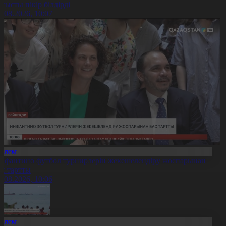
атысты пікір білдірді
6.08.2026, 10:07
Әлем
нфантино футбол турнирлерін жекешелендіру жоспарынан
ас тартты
6.08.2026, 10:06
Әлем