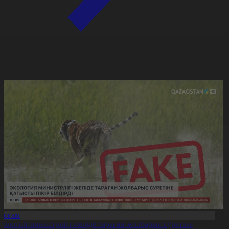
Қоғам
кология министрлігі желіде тараған жолбарыс суретіне