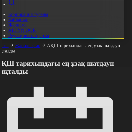
Корпорация туралы
Байланыс
Жарнама
ALTYN QOR
Редакция стандарты
асты
Жаңалықтар
АҚШ тарихындағы ең ұзақ шатдаун
яқталды
АҚШ тарихындағы ең ұзақ шатдаун
аяқталды