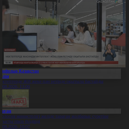
Цифрлық Қазақстан
Білім
ектептерде ЖИ жеке пән ретінде оқытыла бастайды
6.08.2026, 13:00
Қоғам
кология министрлігі желіде тараған жолбарыс суретіне
атысты пікір білдірді
6.08.2026, 10:07