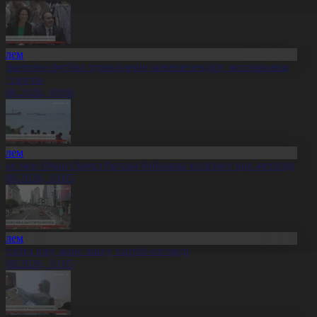
Әлем
нфантино футбол турнирлерін жекешелендіру жоспарынан
ас тартты
6.08.2026, 10:06
Әлем
ран мен Оман Ормұз бұғазы бойынша келісімге қол жеткізді
6.08.2026, 10:05
Әлем
ытайға кіру және шығу тәртібі өзгереді
6.08.2026, 10:05