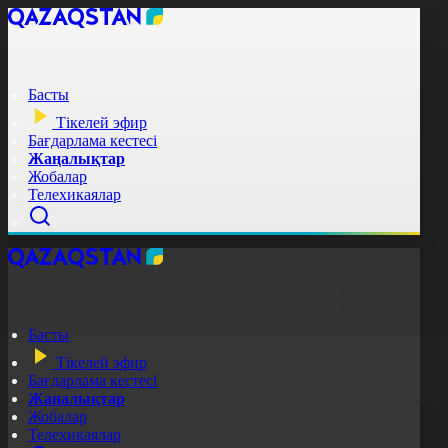
Басты
Тікелей эфир
Бағдарлама кестесі
Жаңалықтар
Жобалар
Телехикаялар
Басты
Тікелей эфир
Бағдарлама кестесі
Жаңалықтар
Жобалар
Телехикаялар