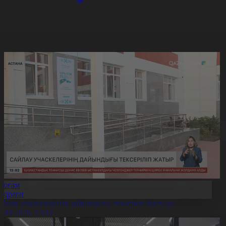
Қоғам
Aqparat
айлау учаскелерінің дайындығы тексеріле бастады
6.08.2026, 13:03