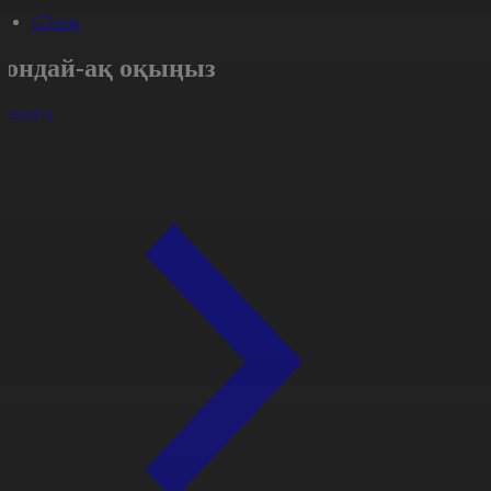
#Әлем
Сондай-ақ оқыңыз
арлығы