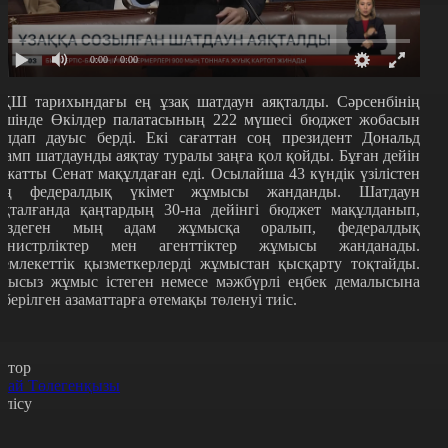
0:00
/ 0:00
ҚШ тарихындағы ең ұзақ шатдаун аяқталды. Сәрсенбінің
ешінде Өкілдер палатасының 222 мүшесі бюджет жобасын
олдап дауыс берді. Екі сағаттан соң президент Дональд
рамп шатдаунды аяқтау туралы заңға қол қойды. Бұған дейін
ұжатты Сенат мақұлдаған еді. Осылайша 43 күндік үзілістен
оң федералдық үкімет жұмысы жанданды. Шатдаун
яқталғанда қаңтардың 30-на дейінгі бюджет мақұлданып,
үздеген мың адам жұмысқа оралып, федералдық
инистрліктер мен агенттіктер жұмысы жанданады.
емлекеттік қызметкерлерді жұмыстан қысқарту тоқтайды.
қысыз жұмыс істеген немесе мәжбүрлі еңбек демалысына
іберілген азаматтарға өтемақы төленуі тиіс.
втор
рай Төлегенқызы
өлісу