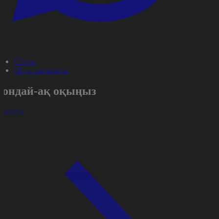
#Әлем
#Күн жаңалығы
Сондай-ақ оқыңыз
арлығы