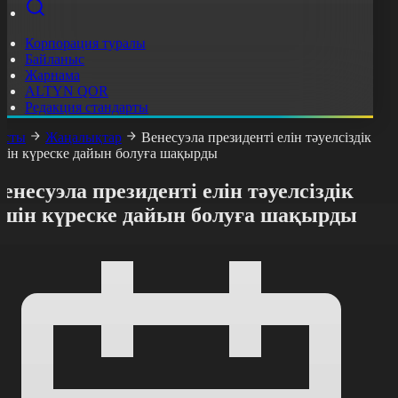
Корпорация туралы
Байланыс
Жарнама
ALTYN QOR
Редакция стандарты
асты
Жаңалықтар
Венесуэла президенті елін тәуелсіздік
шін күреске дайын болуға шақырды
енесуэла президенті елін тәуелсіздік
үшін күреске дайын болуға шақырды