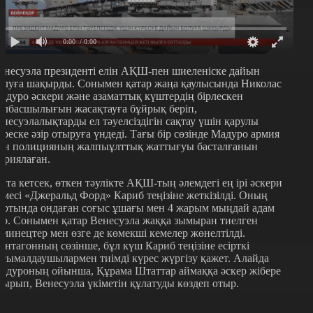
0:00
/ 0:00
енесуэла президенті елін АҚШ-пен шиеленіске дайын
олуға шақырды. Сонымен қатар жаңа қаулысында Николас
адуро әскери және азаматтық күштердің бірлескен
олбасшылығын жасақтауға бұйрық беріп,
енесуэлалықтарды ел тәуелсіздігін сақтау үшін қарулы
үреске әзір отыруға үндеді. Тағы бір сөзінде Мадуро армия
ен полицияның жалпыұлттық жаттығуы басталғанын
ариялаған.
йта кетсек, өткен тәулікте АҚШ-тың әлемдегі ең ірі әскери
емесі «Джеральд Форд» Кариб теңізіне жеткізілді. Оның
ортында ондаған соғыс ұшағы мен 4 жарым мыңдай адам
ар. Сонымен қатар Венесуэла жаққа зымыран тиелген
сминецтер мен өзге де көмекші кемелер жөнелтілді.
ентагонның сөзінше, бұл күш Кариб теңізіне есірткі
асымалдаушылармен тиімді күрес жүргізу қажет. Алайда
адуроның ойынша, Құрама Штаттар аймаққа әскер жібере
тырып, Венесуэла үкіметін құлатуды көздеп отыр.