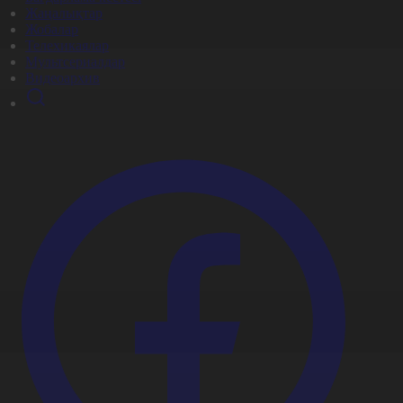
Жаңалықтар
Жобалар
Телехикаялар
Мультсериалдар
Видеоархив