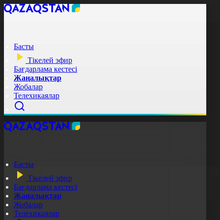
Басты
Тікелей эфир
Бағдарлама кестесі
Жаңалықтар
Жобалар
Телехикаялар
Басты
Тікелей эфир
Бағдарлама кестесі
Жаңалықтар
Жобалар
Телехикаялар