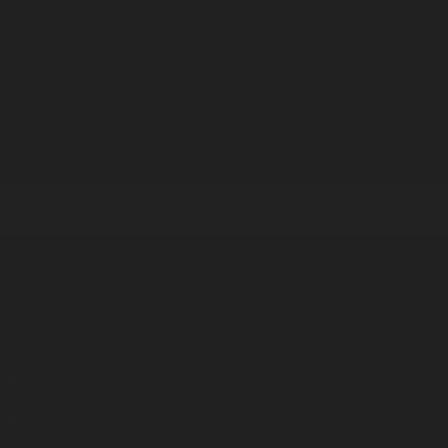
Корпорация туралы
Байланыс
Дистрибуция
Жарнама