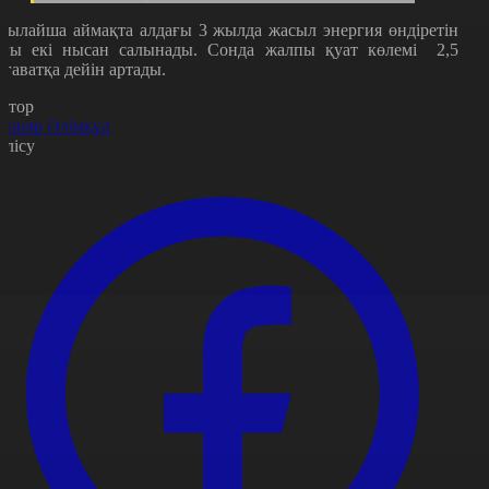
сылайша аймақта алдағы 3 жылда жасыл энергия өндіретін
ағы екі нысан салынады. Сонда жалпы қуат көлемі
2,5
игаватқа дейін артады.
втор
анияр Әлімқұл
өлісу