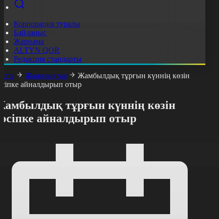
Корпорация туралы
Байланыс
Жарнама
ALTYN QOR
Редакция стандарты
асты
Жаңалықтар
Жамбылдық тұрғын күннің көзін
әсіпке айналдырып отыр
Жамбылдық тұрғын күннің көзін
кәсіпке айналдырып отыр