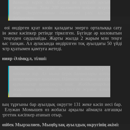
дамыту керек деді. Соған өз үлесімді қосып
жатырмын. Тағы 200 киловатт қойған жерім
бар. Энергетиканы дамытуға үлес қосуға
дайынмын.
л өзі өндірген қуат көзін қаладағы энерго орталыққа сату
шін жеке кәсіпкер ретінде тіркелген. Бүгінде әр киловатын
4 теңгеден саудалайды. Жарты жылда 2 жарым млн теңге
абыс тапқан. Ал ауласын
да өндірілген тоқ
ауылдағы 50 үйді
лектр қуатымен қамтуға жетеді.
анияр
Ә
лімқұл
,
тілші
:
Экологияға да, елді мекенге де панел
ь
дердің
пайдасы зор. Ал мына берік бағаналары алты
метр тереңге қағылған. Өйткені жойқын желде
құрылғылар қозғалмауы тиіс. Жабдықтардың
жасыннан қорғайтын жүйесі де жұмыс істеп
тұр.
 мың тұрғыны бар ауылдық округте 131 жеке кәсіп иесі бар.
л Елужан Момышев өз жобасы арқылы аймақта алғашқы
нергетик кәсіпкер атанып отыр.
әнібек Мырзалиев
,
Мыңбұлақ ауылдық округ
інің
әкімі
: