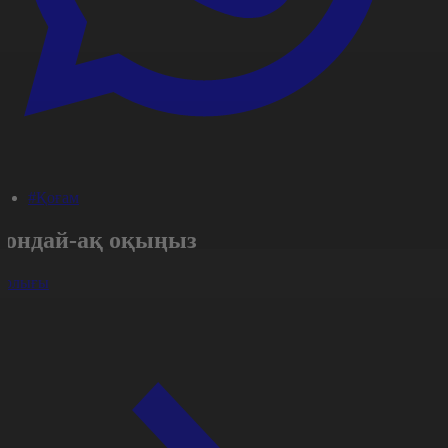
#Қоғам
Сондай-ақ оқыңыз
арлығы