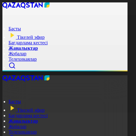
Басты
Тікелей эфир
Бағдарлама кестесі
Жаңалықтар
Жобалар
Телехикаялар
Басты
Тікелей эфир
Бағдарлама кестесі
Жаңалықтар
Жобалар
Телехикаялар