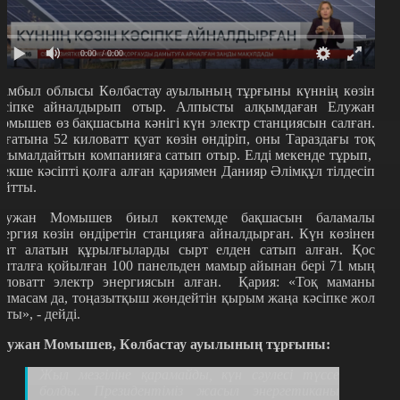
0:00
/ 0:00
амбыл облысы Көлбастау ауылының тұрғыны күннің көзін
әсіпке айналдырып отыр.
Алпысты алқымдаған Елужан
омышев өз бақшасына кәнігі күн электр станциясын салған.
ағатына 52 киловатт қуат
көзін
өндіріп, оны Тараздағы тоқ
асымалдайтын компанияға сатып отыр. Елді мекенде тұрып,
рекше кәсіпті қолға алған қариямен Данияр Әлімқұл тілдесіп
айтты.
лужан Момышев биыл көктемде бақшасын баламалы
нергия көзін өндіретін станцияға айналдырған. Күн көзінен
уат алатын құрылғыларды сырт елден сатып алған. Қос
апталға қойылған 100 панел
ь
ден мамыр айынан бері 71 мың
иловатт электр энергиясын алған.
Қария: «Тоқ маманы
олмасам да, тоңазытқыш жөндейтін қырым жаңа кәсіпке жол
шты», - дейді.
лужан Момышев
,
Көлбастау ауылының тұрғыны
:
Жыл мезгіліне қарамайды, күн сәулесі түссе
болды. Президентіміз жасыл энергетиканы