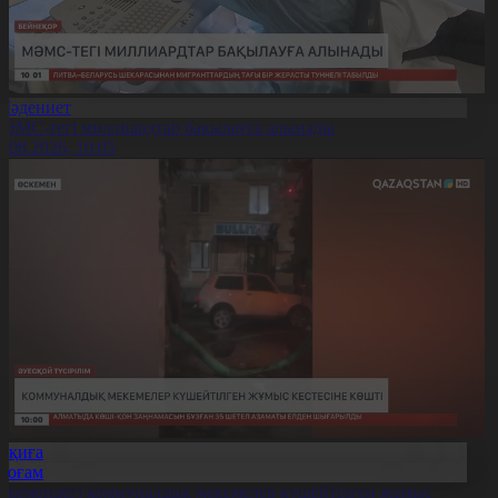
Мәдениет
ӘМС-тегі миллиардтар бақылауға алынады
6.08.2026, 10:05
Оқиға
Қоғам
скемендегі коммуналдық мекемелер күшейтілген жұмыс