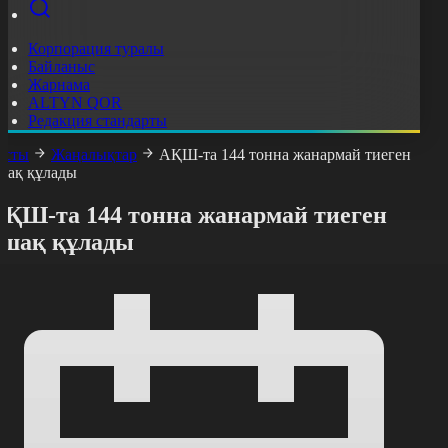
Корпорация туралы
Байланыс
Жарнама
ALTYN QOR
Редакция стандарты
асты
Жаңалықтар
АҚШ-та 144 тонна жанармай тиеген
шақ құлады
АҚШ-та 144 тонна жанармай тиеген
ұшақ құлады