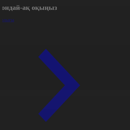
Сондай-ақ оқыңыз
арлығы