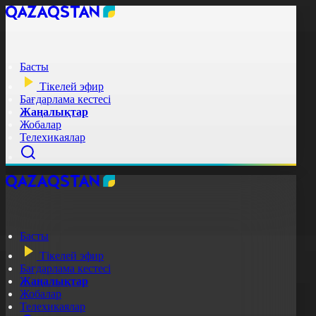
Басты
Тікелей эфир
Бағдарлама кестесі
Жаңалықтар
Жобалар
Телехикаялар
Басты
Тікелей эфир
Бағдарлама кестесі
Жаңалықтар
Жобалар
Телехикаялар