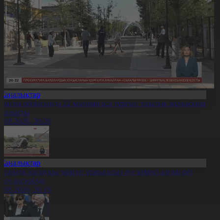
Жаңалықтар
лматы облысында 22 мыңнан аса тұрғын тазалық жұмысына
тсалысты
6.08.2026, 20:20
Жаңалықтар
станада жолаушы мінген ұшқышсыз әуе кемесі алғаш рет
уеге көтерілді
6.08.2026, 20:19