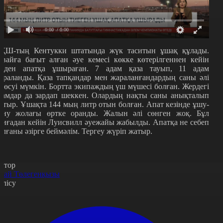
0:00
/ 0:00
ҚШ-тың Кентукки штатында жүк таситын ұшақ құлады.
авайға бағыт алған әуе кемесі көкке көтерілгеннен кейін
ірден апатқа ұшыраған. 7 адам қаза тауып, 11 адам
араланды. Қаза тапқандар мен жараланғандардың саны әлі
е өсуі мүмкін. Бортта экипаждың үш мүшесі болған. Жердегі
дамдар да зардап шеккен. Олардың нақты саны анықталып
атыр. Ұшақта 144 мың литр отын болған. Апат кезінде ұшу-
ону жолағы өртке оранды. Жалын әлі сөнген жоқ. Бұл
қиғадан кейін Луисвилл әуежайы жабылды. Апатқа не себеп
олғаны әзірге беймәлім. Тергеу жүріп жатыр.
втор
рай Төлегенқызы
өлісу