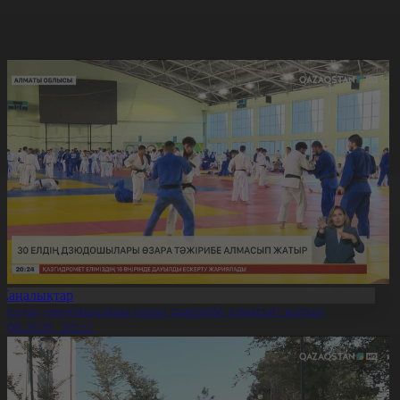
Жаңалықтар
0 елдің дзюдошылары өзара тәжірибе алмасып жатыр
6.08.2026, 20:22