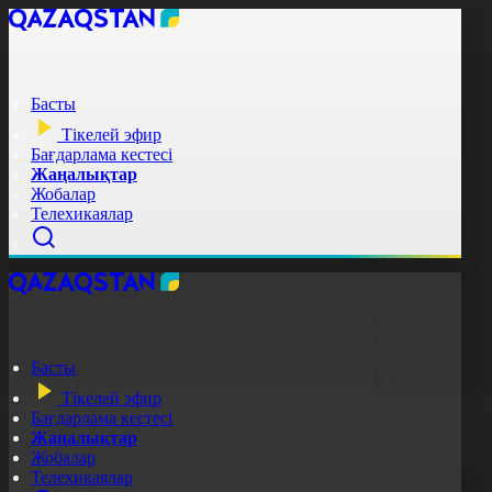
Басты
Тікелей эфир
Бағдарлама кестесі
Жаңалықтар
Жобалар
Телехикаялар
Басты
Тікелей эфир
Бағдарлама кестесі
Жаңалықтар
Жобалар
Телехикаялар