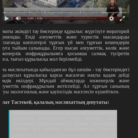
0:00
/ 0:00
лматы әкімдігі тау бөктерінде құрылыс жүргізуге мораторий
ариялады. Енді әлеуметтік және туристік нысандарды
оспағанда көппәтерлі тұрғын үй мен тұрғын кешендерін
алуға тыйым салынады. Егер нысан әлеуметтік, көлік және
нженерлік инфрақұрылымға қосымша салмақ түсіретін
олса, тығыз құрылысқа жол берілмейді.
ала мәслихатында қабылданған бұл шешім - тау бөктеріндегі
ақылаусыз құрылысқа қарсы жасалған нақты қадам дейді
кімдік өкілдері. Мұндай аймақтарда инженерлік және
леуметтік инфрақұрылым жетіспейді. Ал тұрғын санының
ртуы экологиялық және қауіпсіздік мәселесін күшейткен.
улат Тастекей, қалалық мәслихаттың депутаты:
Негізгі себебі салынған тұрғын-үй кешендерінде
тұратын адамдардың саны көбейді. Оған
қажетті инфрастуктура қалада жеткіліксіз.
Себебі бұл кезінде облыстардың Қарасай
ауданынан Талғар ауданынан кірген жерлер. Ол