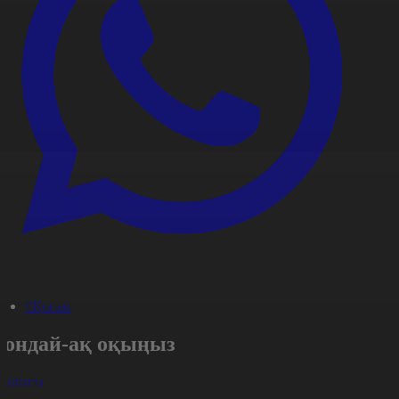
#Қоғам
Сондай-ақ оқыңыз
арлығы