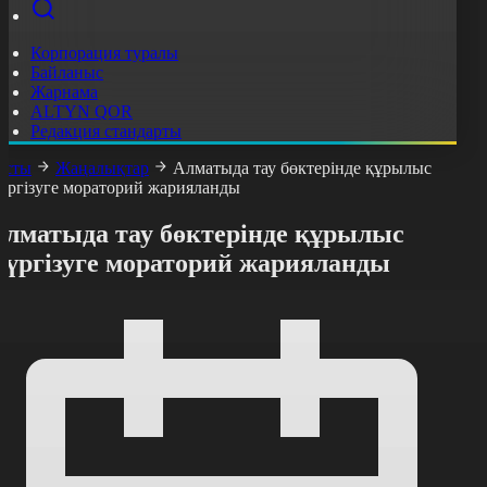
Корпорация туралы
Байланыс
Жарнама
ALTYN QOR
Редакция стандарты
асты
Жаңалықтар
Алматыда тау бөктерінде құрылыс
үргізуге мораторий жарияланды
Алматыда тау бөктерінде құрылыс
жүргізуге мораторий жарияланды