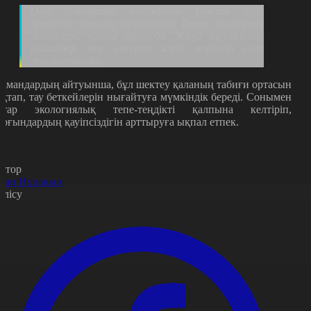
Осы іс-шаралар шеңберінде рұқсат беру
процесіне бақылау күшейтілді. Толық жоспарлау
жобалары қайта қаралуда. Жаңа әлеуметтік
нысандар мен нөсерлік кәріз жүйесін салу
жоспарлануда.
амандардың айтуынша, бұл шектеу қаланың табиғи ортасын
ақтап, тау беткейлерін нығайтуға мүмкіндік береді. Сонымен
атар экологиялық тепе-теңдікті қалпына келтіріп,
ұрғындардың қауіпсіздігін арттыруға ықпал етпек.
втор
уан Нұрақын
өлісу