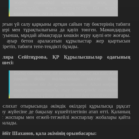
жерде ешқандай коммуникация жоқ, су
жетіспейді, жылу жетіспейді. Ол жерде
канализация, газ жетіспейді.
ұрғын үй салу қарқыны артқан сайын тау бөктерінің табиғи
едері мен тұрақтылығына да қауіп төнген. Мамандардың
йтуынша, мұндай аймақтарда көшкін жүру қаупі өте жоғары.
л ауыр бетон араласатын құрылыстар жер қыртысын
лсіретіп, табиғи тепе-теңдікті бұзады.
иляра Сейітнұрова, ҚР Құрылысшылар одағының
үшесі:
Біздің ойымызша, ол негізінде дұрыс мәселе. Көп
уақыт бойы талқыланған мәселе. Оны
бекіткеніне біз де қуаныштымыз. Адам өміріне
таулы қыраттарда, тау бөктерінде салынған
көпқабатты үйлер өте қауіпті деп санаймыз.
әслихат отырысында әкімдік өкілдері құрылысқа рұқсат
еру жүйесіне де бақылау күшейтілетінін атап өтті. Қаланың
ас жоспары мен егжей-тегжейлі жоспарлау жобалары қайта
аралады.
ейбіт Шаханов, қала әкімінің орынбасары: