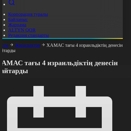
Корпорация туралы
Байланыс
Жарнама
ALTYN QOR
Редакция стандарты
асты
Жаңалықтар
ХАМАС тағы 4 израильдіктің денесін
айтарды
ХАМАС тағы 4 израильдіктің денесін
қайтарды