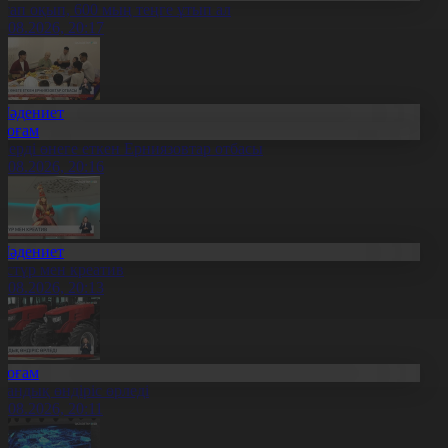
ітап оқып, 600 мың теңге ұтып ал
8.08.2026, 20:17
Мәдениет
Қоғам
нерді өнеге еткен Ерниязовтар отбасы
8.08.2026, 20:16
Мәдениет
әстүр мен креатив
8.08.2026, 20:13
Қоғам
тандық өндіріс өрледі
8.08.2026, 20:11