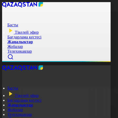
Басты
Тікелей эфир
Бағдарлама кестесі
Жаңалықтар
Жобалар
Телехикаялар
Басты
Тікелей эфир
Бағдарлама кестесі
Жаңалықтар
Жобалар
Телехикаялар