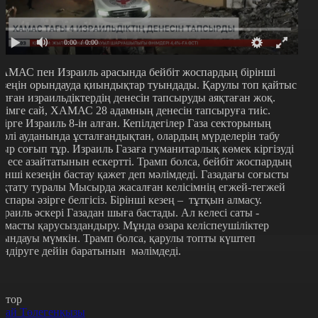
0:00
/ 0:00
ХАМАС
пен Израиль арасында бейбіт жоспардың бірінші
езеңін орындауда қиындықтар туындады. Қарулы топ қайтыс
олған израильдіктердің денесін тапсыруды аяқтаған жоқ.
ітімге сай, ХАМАС 28 адамның денесін тапсыруға тиіс.
зірге Израиль 8-ін алған. Кепілдегілер Газа секторының
үрлі ауданында ұсталғандықтан, олардың мүрделерін табу
уыр соғып тұр. Израиль Газаға гуманитарлық көмек кіргізуді
кі есе азайтатынын ескертті. Трамп болса, бейбіт жоспардың
кінші кезеңін бастау қажет деп мәлімдеді. Газадағы соғысты
оқтату туралы Мысырда жасалған келісімнің егжей-тегжей
оспары әзірге белгісіз. Бірінші кезең – тұтқын алмасу.
зраиль әскері Газадан шыға бастады. Ал келесі саты -
амасты қарусыздандыру. Мұнда өзара келіспеушіліктер
уындауы мүмкін. Трамп болса, қарулы топты күштеп
өндіруге дейін баратынын мәлімдеді.
втор
рай Төлегенқызы