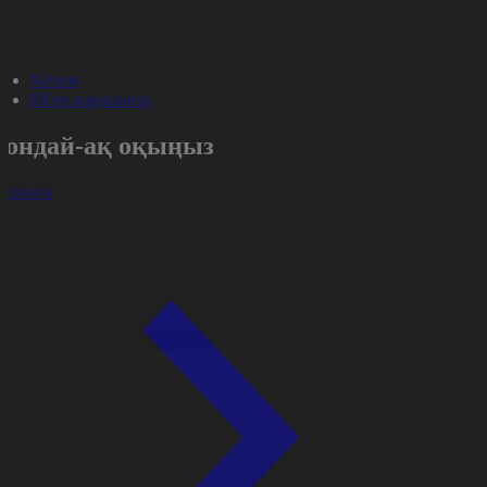
#Әлем
#Күн жаңалығы
Сондай-ақ оқыңыз
арлығы