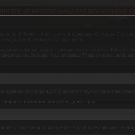
ына орай бірден екі ірі зауыттың құрылысы басталды. Енді өң
асталады. Данияр Әлімқұл толықтырсын.
ы алдында сабылып жүріп, сарылып кезек күтпейді. Өйткені
ін зауыт салына бастады. Онда қосымша 70 мың тоннаға дейін м
нвестиция алып келдік. Мемлекет басшысының тапсырмасына сә
жатыр. 5 ірі жобаны алатын болсақ, инвестиция көлемі 1 трлн 
ын құрайды. Кәсіпорында 350-ден астам жұмыс орны ашылатын 
stry company» компаниясының бас директоры:
е болады. Зауыттың ерекшелігі – экологияға зиянсыз әрі қалдық
ентіне, ел Үкіметі мен облыс әкімдігіне алғыс айтамын.
стриялық аймағында 10 млрд теңгеге ауыл шаруашылығы техни