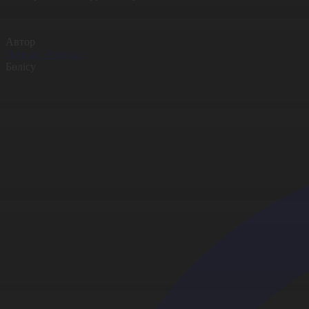
Автор
Данияр Әлімқұл
Бөлісу