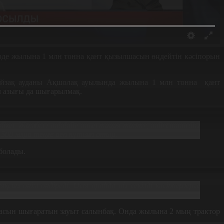
ірде жылына 1 млн тонна қант қызылшасын өңдейтін кәсіпорын
 Байзақ ауданы Ақшолақ ауылында жылына 1 млн тонна
қант
ал азығы да шығарылмақ.
йкес Жамбыл өңірінде инвестиция тарту, индустриялды
500 млрд теңге деп күтіліп отыр.
болады.
сыз өнім өндіреді. Осы орайда біз секілді кәсіпкерлерге
касын шығаратын зауыт салынбақ. Онда жылына 2 мың трактор