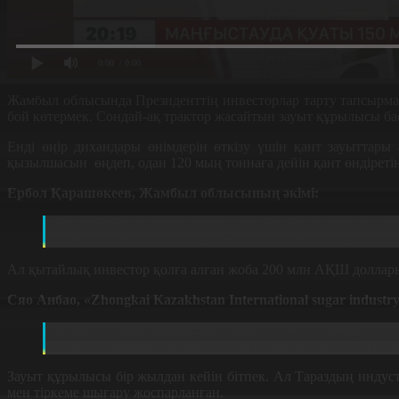
0:00
/ 0:00
Жамбыл облысында Президенттің инвесторлар тарту тапсырмас
бой көтермек. Сондай-ақ трактор жасайтын зауыт құрылысы б
Енді өңір дихандары өнімдерін өткізу үшін қант зауыттар
қызылшасын
өңдеп, одан 120 мың тоннаға дейін қант өндірет
Ербол Қарашөкеев, Жамбыл облысының әкімі:
Биыл 8 айдың қорытындысымен біз 391 млрд теңге и
қаңқасын жасауда үлкен-үлкен жобалар іске асырылып 
Ал қытайлық инвестор қолға алған жоба 200 млн АҚШ доллар
Сяо Анбао, «Zhongkai Kazakhstan International sugar indu
Біздің технологияларымыз соңғы үлгідегі сандық жүйед
инвестициялық қолайлы дәліз жасаған Қазақстан Презид
Зауыт құрылысы бір жылдан кейін бітпек. Ал Тараздың инду
мен тіркеме шығару жоспарланған.