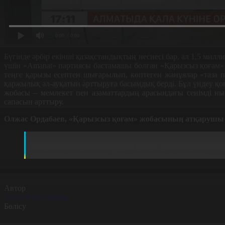
0:00
/ 0:00
Бүгінде әрбір екінші қазақстандықтың несиесі бар, ал 1,5 
үшін «Amanat» партиясы бастамашы болған «Қарызсыз қоғам» ж
теңге қарызы есептен шығарылып, көптеген жанұялар «таза п
қаржылық әл-ауқатын арттыруға басымдық берді. Бұл үндеу қоғ
жобасы – мемлекет пен азаматтардың арасындағы сенімді ны
сапасын арттыру.
Олжас Ордабаев, «Қарызсыз қоғам» жобасының атқарушы
Биылдың өзінде бізге жалпы қарыз жүктемесі 28 ми
берешекті есептен шығаруға немесе қайта құрылымдауғ
жай ғана сандар емес, бұл – адамдардың тағдыры.
Автор
Ақниет Балтанова
Бөлісу