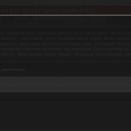
миллион адамның шоты қарызына байланысты бұғатталған. Жалпы 
обасы – дер кезінде қолға алынған нақты қадам. Жоба аясында
арақтан» жаңа өмір бастауға мүмкіндік алды. Президент Қазақс
амның ең өзекті мәселелерінің бірі халықтың қарыз жүктемесін 
ғайтуға бағытталған нақты жұмыс. Жолдауда айтылғандай, әлеу
 директоры:
ллиард теңге болатын 40 мыңнан астам адам жүгінді. Маман
а мүмкіндік пайда болды. Бірде айыппұлдар мен өсімпұлдар алын