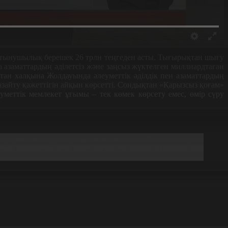
тұтынушылық берешек 26 трлн теңгеден асты. Тығырықтан шығу
 азаматтардың әділетсіз және заңсыз жүктелген миллиардтаған
тан халқына Жолдауында әлеуметтік әділдік пен азаматтардың
азайту қажеттігін айқын көрсетті. Сондықтан «Қарызсыз қоғам»
меттік мемлекет ұғымы – тек көмек көрсету емес, өмір сүру
дарымыздың араласуы арқылы миллиард теңгеден астам
ып тасталды, енді бірде төлем кестелері түзетілді. Бұл