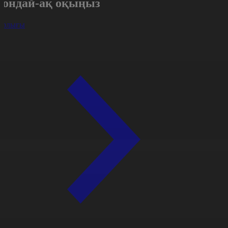
Сондай-ақ оқыңыз
арлығы