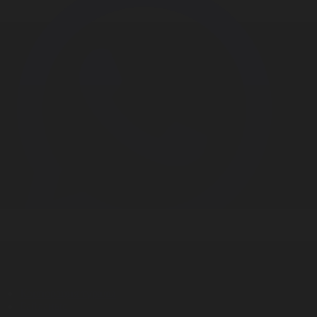
Корпорация туралы
Байланыс