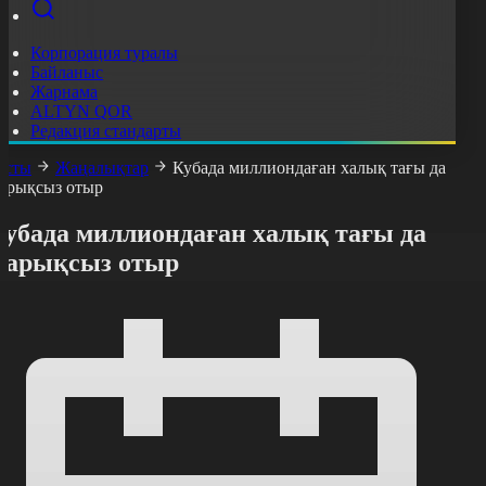
Корпорация туралы
Байланыс
Жарнама
ALTYN QOR
Редакция стандарты
асты
Жаңалықтар
Кубада миллиондаған халық тағы да
арықсыз отыр
Кубада миллиондаған халық тағы да
жарықсыз отыр