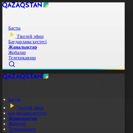
Басты
Тікелей эфир
Бағдарлама кестесі
Жаңалықтар
Жобалар
Телехикаялар
Басты
Тікелей эфир
Бағдарлама кестесі
Жаңалықтар
Жобалар
Телехикаялар