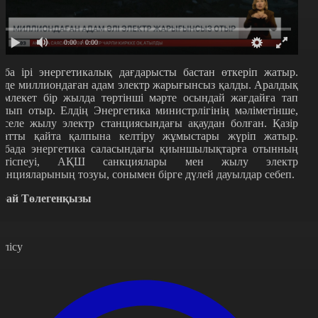
0:00
/ 0:00
уба ірі энергетикалық дағдарысты бастан өткеріп жатыр.
лде миллиондаған адам электр жарығынсыз қалды. Аралдық
емлекет бір жылда төртінші мәрте осындай жағдайға тап
олып отыр. Елдің Энергетика министрлігінің мәліметінше,
әселе жылу электр станциясындағы ақаудан болған. Қазір
уатты қайта қалпына келтіру жұмыстары жүріп жатыр.
убада энергетика саласындағы қиыншылықтарға отынның
етіспеуі, АҚШ санкциялары мен жылу электр
танцияларының тозуы, сонымен бірге дүлей дауылдар себеп.
рай Төлегенқызы
өлісу