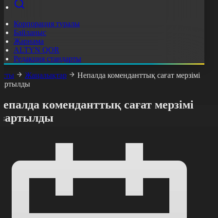
Корпорация туралы
Байланыс
Жарнама
ALTYN QOR
Редакция стандарты
асты
Жаңалықтар
Непалда коменданттық сағат мерзімі
зартылды
Непалда коменданттық сағат мерзімі
ұзартылды