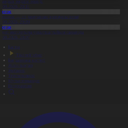
тандық өндіріс өрледі
8.08.2026, 20:11
Қоғам
ұрылыс — ел дамуының қозғаушы күші
8.08.2026, 20:09
Қоғам
идай импортына уақытша тыйым салынды
8.08.2026, 20:07
Басты
Тікелей эфир
Бағдарлама кестесі
Жаңалықтар
Жобалар
Телехикаялар
Мультсериалдар
Видеоархив