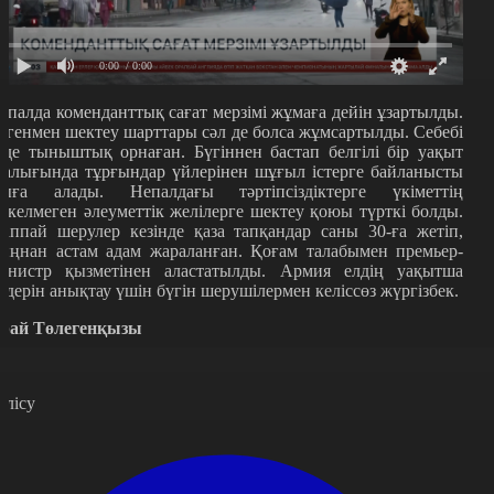
0:00
/ 0:00
епалда коменданттық сағат мерзімі жұмаға дейін ұзартылды.
егенмен шектеу шарттары сәл де болса жұмсартылды. Себебі
лде тыныштық орнаған. Бүгіннен бастап белгілі бір уақыт
ралығында тұрғындар үйлерінен шұғыл істерге байланысты
ыға алады. Непалдағы тәртіпсіздіктерге үкіметтің
іркелмеген әлеуметтік желілерге шектеу қоюы түрткі болды.
аппай шерулер кезінде қаза тапқандар саны 30-ға жетіп,
ыңнан астам адам жараланған. Қоғам талабымен премьер-
инистр қызметінен аластатылды. Армия елдің уақытша
идерін анықтау үшін бүгін шерушілермен келіссөз жүргізбек.
рай Төлегенқызы
өлісу