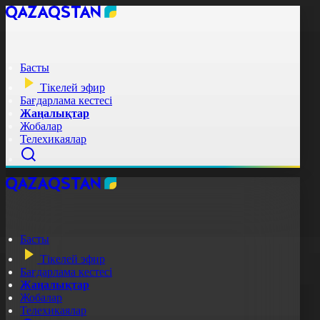
Басты
Тікелей эфир
Бағдарлама кестесі
Жаңалықтар
Жобалар
Телехикаялар
Басты
Тікелей эфир
Бағдарлама кестесі
Жаңалықтар
Жобалар
Телехикаялар