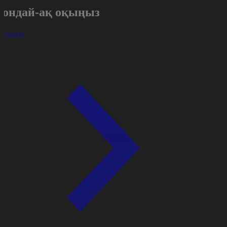
Сондай-ақ оқыңыз
арлығы