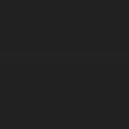
Корпорация туралы
Байланыс
Дистрибуция
Жарнама
Редакция стандарты