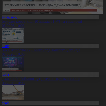
Денсаулық
уберкулез көрсеткіші 10 жылда 51,7%-ға төмендеді
7.08.2026, 10:08
Қоғам
ызмет экспорты 12,8 миллиард долларға ұлғайды
7.08.2026, 10:06
Спорт
иджитал-би бойынша үздіктер анықталып жатыр
7.08.2026, 10:05
Қоғам