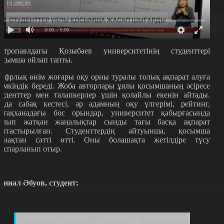
0:00
/ 0:00
етропавлдағы Қозыбаев университетінің студенттері
осымша ойлап тапты.
ифрлық өнім жоғары оқу орны туралы толық ақпарат алуға
үмкіндік береді. Жоба авторлары ұялы қосымшаның әсіресе
туденттер мен талапкерлер үшін қолайлы екенін айтады.
нда сабақ кестесі, әр адамның оқу үлгерімі, рейтинг,
атақханадағы бос орындар, университет қабырғасында
олып жатқан жаңалықтар сынды тағы басқа ақпарат
оптастырылған. Студенттердің айтуынша, қосымша
ынақтан сәтті өтті. Оны болашақта жетілдіре түсу
оспарланып отыр.
аниал Әбуов, студент:
Қосымша арқылы студенттер басшылыққа