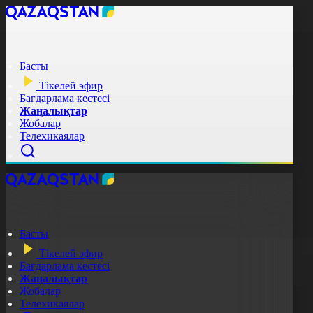
Басты
Тікелей эфир
Бағдарлама кестесі
Жаңалықтар
Жобалар
Телехикаялар
Басты
Тікелей эфир
Бағдарлама кестесі
Жаңалықтар
Жобалар
Телехикаялар