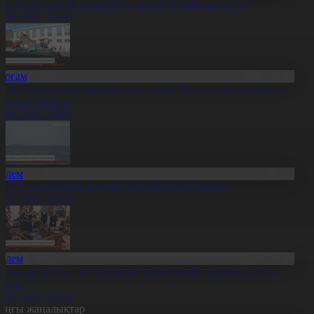
ұс еті мен тауық жұмыртқасын өндіру қарқын алды
7.08.2026, 10:05
Қоғам
етісу облысында қайтарылған активтер есебінен екі мектеп
алынып жатыр
7.08.2026, 10:05
Әлем
ран кеме қатынасы ережесін қайта қарастырмақ
7.08.2026, 10:04
Әлем
рамп азаматтық алу мүмкіндігін шектейтін жарлыққа қол
ойды
7.08.2026, 10:04
оңғы жаңалықтар