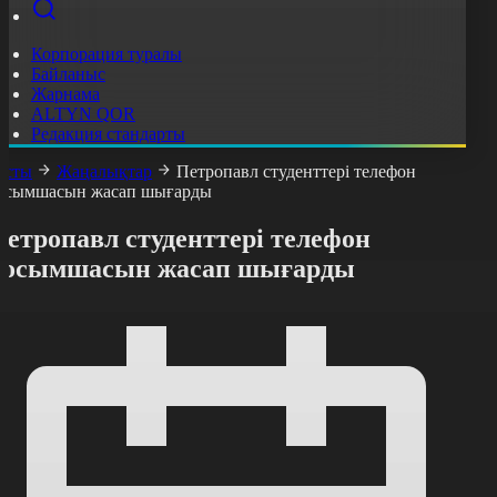
Корпорация туралы
Байланыс
Жарнама
ALTYN QOR
Редакция стандарты
асты
Жаңалықтар
Петропавл студенттері телефон
осымшасын жасап шығарды
етропавл студенттері телефон
қосымшасын жасап шығарды