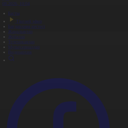
7.08.2026, 10:04
Басты
Тікелей эфир
Бағдарлама кестесі
Жаңалықтар
Жобалар
Телехикаялар
Мультсериалдар
Видеоархив