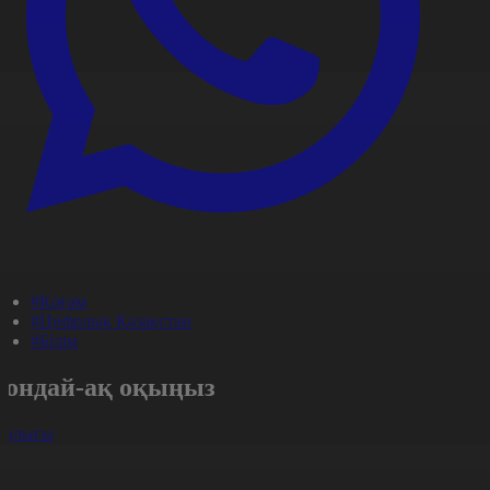
#Қоғам
#Цифрлық Қазақстан
#Білім
Сондай-ақ оқыңыз
арлығы