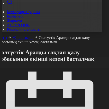
Корпорация туралы
Байланыс
Жарнама
ALTYN QOR
Редакция стандарты
асты
Жаңалықтар
Солтүстік Аралды сақтап қалу
обасының екінші кезеңі басталмақ
Солтүстік Аралды сақтап қалу
жобасының екінші кезеңі басталмақ