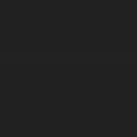
Корпорация туралы
Байланыс
Дистрибуция
Жарнама
Редакция стандарты