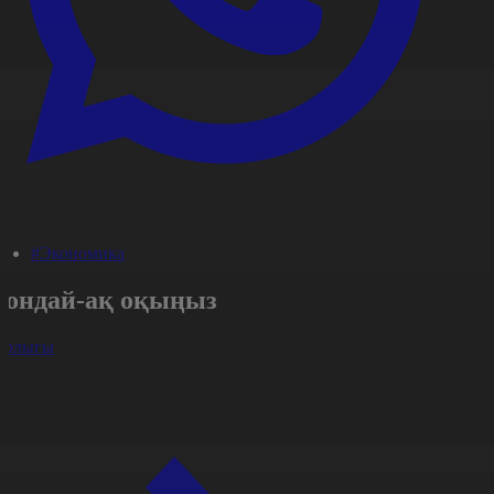
#Экономика
Сондай-ақ оқыңыз
арлығы