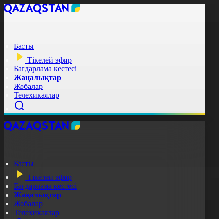
Басты
Тікелей эфир
Бағдарлама кестесі
Жаңалықтар
Жобалар
Телехикаялар
Басты
Тікелей эфир
Бағдарлама кестесі
Жаңалықтар
Жобалар
Телехикаялар