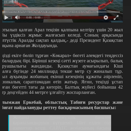
0:00
/ 0:00
артылып қалған Арал теңізін қалпына келтіру үшін 20 жыл
ойы үздіксіз жұмыс жалғасып келеді. Соның арқасында
олтүстік Аралды сақтап қалдық,- деді Президент Қазақстан
алқына арнаған Жолдауында.
еңізді екіге бөліп тұрған «Көкарал» бөгеті әлемдегі теңдессіз
обалардың бірі. Бірінші кезеңі сәтті жүзеге асырылып, балық
аруашылығы жанданды. Қазақстан аумағындағы Кіші
ралға бүгінде 24 миллиард текше метр су жиналып тұр.
иыл ауқымды жобаның екінші кезеңінің құжаты әзірленіп,
ехникалық сараптамадан өтіп жатыр. Яғни, теңізді ұстап
ұрған бөгетті тағы да көтеріп, Балтық жүйесі бойынша 42
етр деңгейден 44 метрге ұлғайту жоспарланған.
алымжан Еркебай, облыстық Табиғи ресурстар және
абиғат пайдалануды реттеу басқармасының басшысы:
Жобаны Дүниежүзілік банктен
қаржыландыруын күтудеміз. Шет елден сол
азаматтар келді. САРАТС жобасының басына