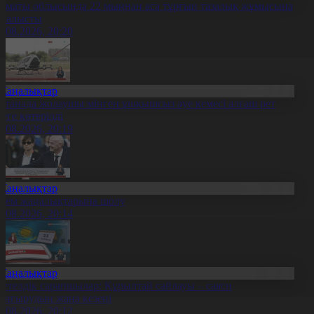
лматы облысында 22 мыңнан аса тұрғын тазалық жұмысына
тсалысты
6.08.2026, 20:20
Жаңалықтар
станада жолаушы мінген ұшқышсыз әуе кемесі алғаш рет
уеге көтерілді
6.08.2026, 20:19
Жаңалықтар
лем жаңалықтарына шолу
6.08.2026, 20:14
Жаңалықтар
етелдік сарапшылар: Құрылтай сайлауы – саяси
аңғырудың жаңа кезеңі
6.08.2026, 20:12