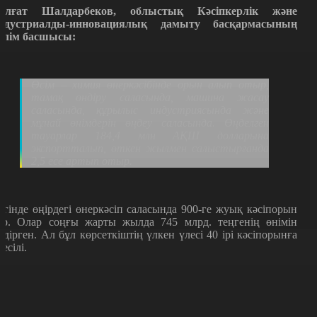
алғат Шалдарбеков, облыстық Кәсіпкерлік және
ндустриалды-инновациялық дамыту басқармасының
өлім басшысы:
Өсім – химия өнеркәсібінде орын алып отыр,
тамақ өндіру саласында, машина жасау
саласында, құрылыс индустриясында және
мұнай өнімдерін өңдеу саласында. Өңделген
тауарлар 184,4 млн АҚШ долларына
экспортталып, өткен жылмен салыстырғанда
2,5 есе артып отыр.
үгінде өңірдегі өнеркәсіп саласында 900-ге жуық кәсіпорын
ар.
Олар соңғы жарты жылда 745 млрд. теңгенің өнімін
ндірген. Ал бұл көрсеткіштің үлкен үлесі 40 ірі кәсіпорынға
иесілі.