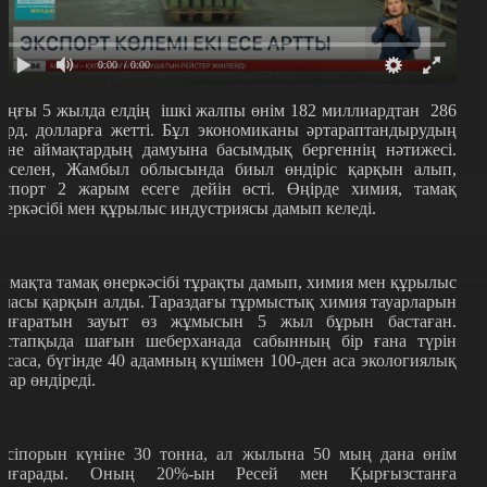
0:00
/ 0:00
оңғы 5 жылда
елдің
ішкі жалпы өнім 182
миллиардтан
286
лрд. долларға жетті. Бұл
экономиканы
әртараптандыру
дың
әне аймақтардың дамуына басымдық бергеннің нәтижесі.
әселен, Жамбыл облысында биыл өндіріс қарқын алып,
кспорт 2 жарым есеге дейін өсті. Өңірде химия, тамақ
неркәсібі мен құрылыс индустриясы дамып келеді.
ймақта тамақ өнеркәсібі тұрақты дамып, химия мен құрылыс
аласы қарқын алды. Тараздағы тұрмыстық химия тауарларын
ығаратын зауыт өз жұмысын 5 жыл бұрын бастаған.
астапқыда шағын шеберханада сабынның бір ғана түрін
асаса, бүгінде 40 адамның күшімен 100-ден аса экологиялық
ауар өндіреді.
әсіпорын күніне 30 тонна, ал жылына 50 мың дана өнім
ығарады. Оның 20%-ын Ресей мен Қырғызстанға