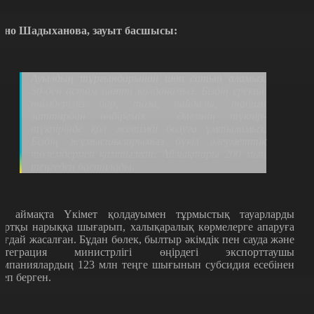
ано Шадыханова
,
зауыт басшысы
:
Ауылдың тұрғындарынан шөп сатып аламыз.
50-ден астам шөпті қолданамыз. Біздің
е
рекше
өнімдеріміз бар, таза, пайдалы, табиғи
заттардан өндіреміз.
Әлемнің түкпір-
түкпірінде қол жетімді болуға ұмтыламыз.
Біздің жұмысшыларымыз
б
үкіл әлеуметтік
төлемдермен қамтылған. Айлықтары 200 мың
теңгеден басталады.
л аймақта Үкімет қолдауымен тұрмыстық тауарларды
ыртқы нарыққа шығарып, халықаралық көрмелерге апаруға
ағдай жасалған. Бұдан бөлек, былтыр әкімдік пен сауда және
нтеграция министрлігі өңірдегі экспорттаушы
омпаниялардың 123 млн теңге шығынын субсидия есебінен
теп берген.