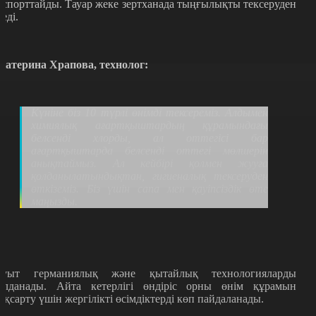
кспорттайды. Тауар жеке зертханада тыңғылықты тексеруден
теді.
катерина Храпова
,
технолог
:
Күніне біз 10 түрлі өнімді тексереміз. Алдымен
химиялық ағартқыштардың құрамындағы
белсенді хлорды, ал оттегісі бар
ағартқыштарда белсенді оттегі мөлшерін
анықтаймыз. Ал кейбірі қолмен жууға
қолданылатындықтан
,
гигиеналық тексеруден
өткіземіз. Біз үшін сапа мен қауіпсіздік өте
маңызды.
ауыт германиялық және қытайлық технологияларды
олданады. Айта кетерлігі өндіріс орны өнім құрамын
ақсарту үшін жергілікті өсімдіктерді көп пайдаланады.