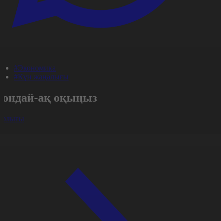
#Экономика
#Күн жаңалығы
Сондай-ақ оқыңыз
арлығы