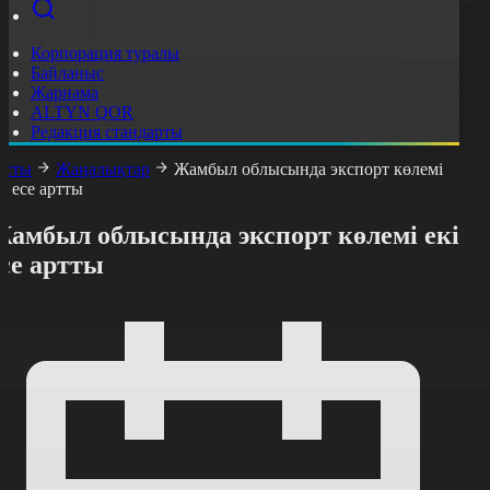
Корпорация туралы
Байланыс
Жарнама
ALTYN QOR
Редакция стандарты
асты
Жаңалықтар
Жамбыл облысында экспорт көлемі
кі есе артты
Жамбыл облысында экспорт көлемі екі
се артты