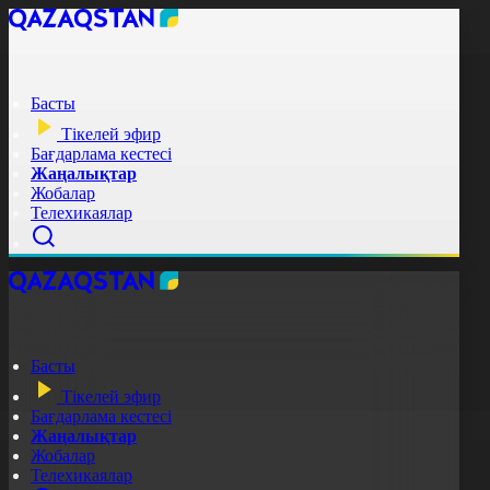
Басты
Тікелей эфир
Бағдарлама кестесі
Жаңалықтар
Жобалар
Телехикаялар
Басты
Тікелей эфир
Бағдарлама кестесі
Жаңалықтар
Жобалар
Телехикаялар