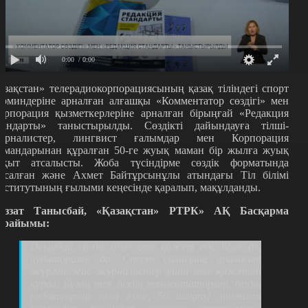
0:00
/ 0:00
азақстан» телерадиокорпорациясының қазақ тіліндегі спорт
ерминдеріне арналған алғашқы «Комментатор сөздігі» мен
орпорация қызметкерлеріне арналған бірыңғай «Редакция
тандарты» таныстырылды. Сөздікті дайындауға тілші-
урналистер, лингвист ғалымдар мен Корпорация
амандарынан құралған 50-ге жуық маман бір жылға жуық
ақыт атсалысты. Жоба түсіндірме сөздік форматында
асалған және Ахмет Байтұрсынұлы атындағы Тіл білімі
нститутының ғылыми кеңесінде қаралып, мақұлданды.
әззат Танысбай, «Қазақстан» РТРК» АҚ Басқарма
өрайымы:
Осындай сөздік бізге өте қажет еді. Бізге де,
аудиторияға да. Спорт саласына араласып
жүрген жас журналистер үшін өте қажетті
құрал. Бұған тек біздің комментаторлар, біздің
редакторлар ғана емес, 50 шақты лингвист