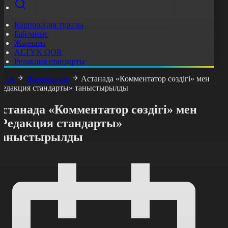
Корпорация туралы
Байланыс
Жарнама
ALTYN QOR
Редакция стандарты
асты
Жаңалықтар
Астанада «Комментатор сөздігі» мен
Редакция стандарты» таныстырылды
станада «Комментатор сөздігі» мен
«Редакция стандарты»
таныстырылды