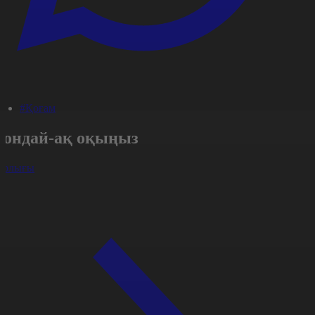
#Қоғам
Сондай-ақ оқыңыз
арлығы