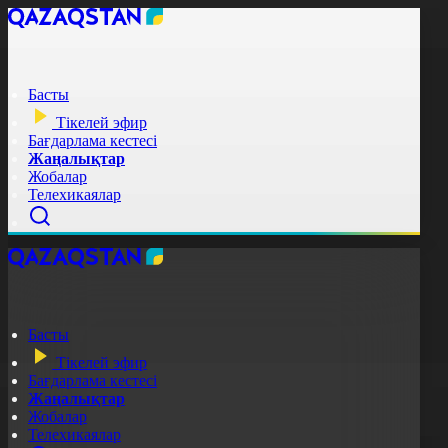
Басты
Тікелей эфир
Бағдарлама кестесі
Жаңалықтар
Жобалар
Телехикаялар
Басты
Тікелей эфир
Бағдарлама кестесі
Жаңалықтар
Жобалар
Телехикаялар