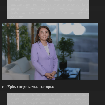
мамандар, ғалымдар, саланың сарапшылары
атсалысты. Бұл жерде жалпы алғанда 1200
термин 15 спорттың ең көп таралған түрлері
бойынша жинақталған. Сондықтан құтты
болсын!
рсін Ерік, спорт комментаторы:
Біз күткен сөздік болды. Спорт саласындағы
мамандарға, комментаторларға бұл таптырмас
құрал. Әр эфирде міндетті түрде біз осы сөздік