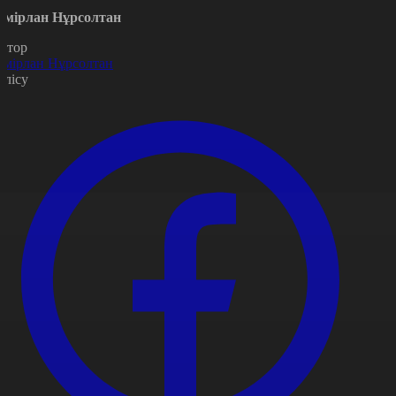
емірлан Нұрсолтан
втор
емірлан Нұрсолтан
өлісу