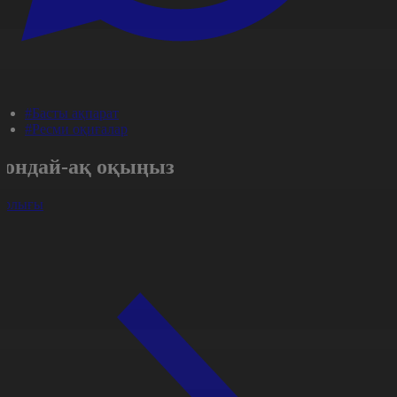
#Басты ақпарат
#Ресми оқиғалар
Сондай-ақ оқыңыз
арлығы