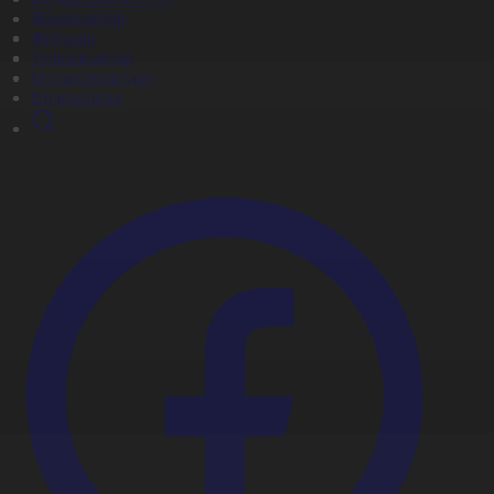
Жаңалықтар
Жобалар
Телехикаялар
Мультсериалдар
Видеоархив