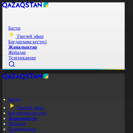
Басты
Тікелей эфир
Бағдарлама кестесі
Жаңалықтар
Жобалар
Телехикаялар
Басты
Тікелей эфир
Бағдарлама кестесі
Жаңалықтар
Жобалар
Телехикаялар