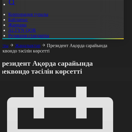
Корпорация туралы
Байланыс
Жарнама
ALTYN QOR
Редакция стандарты
асты
Жаңалықтар
Президент Ақорда сарайында
аеквондо тәсілін көрсетті
Президент Ақорда сарайында
аеквондо тәсілін көрсетті