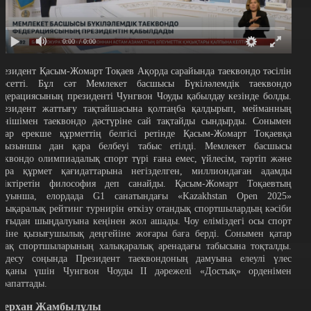
0:00
/ 0:00
резидент Қасым-Жомарт Тоқаев Ақорда сарайында таеквондо тәсілін
өрсетті.
Бұл сәт Мемлекет басшысы Бүкіләлемдік таеквондо
едерациясының президенті Чунгвон Чоуды қабылдау кезінде болды.
резидент жаттығу тақтайшасына қолтаңба қалдырып, мейманның
тінішімен таеквондо дәстүріне сай тақтайды сындырды. Сонымен
атар ерекше құрметтің белгісі ретінде Қасым-Жомарт Тоқаевқа
оғызыншы дан қара белбеуі табыс етілді. Мемлекет басшысы
аеквондо олимпиадалық спорт түрі ғана емес, үйлесім, тәртіп және
зара құрмет қағидаттарына негізделген, миллиондаған адамды
іріктіретін философия деп санайды. Қасым-Жомарт Тоқаевтың
йтуынша, елордада G1 санатындағы «Kazakhstan Open 2025»
алықаралық рейтинг турнирін өткізу отандық спортшылардың кәсіби
ұрғыдан шыңдалуына кеңінен жол ашады. Чоу еліміздегі осы спорт
үріне қызығушылық деңгейіне жоғары баға берді. Сонымен қатар
азақ спортшыларының халықаралық аренадағы табысына тоқталды.
ездесу соңында Президент таеквондоның дамуына елеулі үлес
осқаны үшін Чунгвон Чоуды ІІ дәрежелі «Достық» орденімен
арапаттады.
ерхан Жамбылұлы