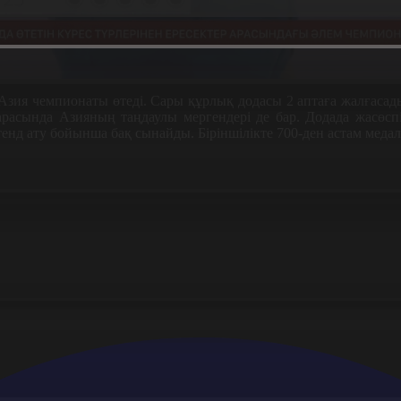
зия чемпионаты өтеді. Сары құрлық додасы 2 аптаға жалғасады.
расында Азияның таңдаулы мергендері де бар. Додада жасөспі
енд ату бойынша бақ сынайды. Біріншілікте 700-ден астам меда