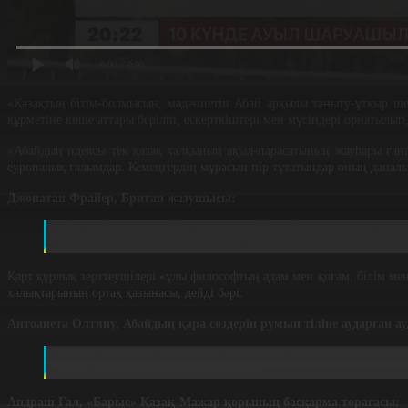
0:00
/ 0:00
«Қазақтың бітім-болмысын, мәдениетін Абай арқылы таныту-ұтқыр ш
құрметіне көше аттары беріліп, ескерткіштері мен мүсіндері орнатылы
«Абайдың идеясы тек қазақ халқының ақыл-парасатының жауһары ғана
еуропалық ғалымдар. Кемеңгердің мұрасын пір тұтатындар оның данал
Джонатан Фрайер, Британ жазушысы:
Мен Абай еңбектерінің ағылшын тіліндегі аудармасын оқыд
дәуірде өмір сүрмесе де, адамзат жайлы ойларының ұқсасты
Қарт құрлық зерттеушілері «ұлы философтың адам мен қоғам, білім м
халықтарының ортақ қазынасы, дейді бәрі.
Антоанета Олтяну, Абайдың қара сөздерін румын тіліне аударған 
Абай – ұлы ақын, ұлы ойшыл, ұлы тұлға. Алғаш шығармасын о
мұра, терең зерттеуді қажет етеді.
Андраш Гал, «Барыс» Қазақ-Мажар қорының басқарма төрағасы: