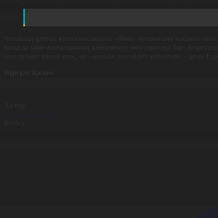
Абай «Бес нәрседен қашық бол, бес нәрсеге асық бол» деп 
қалмауды бірнеше ғасыр бұрын білген дана тұлға. Қазақ халқ
Чехияның ұлттық кітапханасындағы «Абай» орталығына хакімнің ішкі
басқа да көне жазбаларының көшірмелері мен суреттері бар. Ағартушы
ғана рухани көсемі емес, ол - әлемдік деңгейдегі кемеңгер», - деген Е
Нұрсұлу Қасым
Автор
Нұрсұлу Қасым
Бөлісу