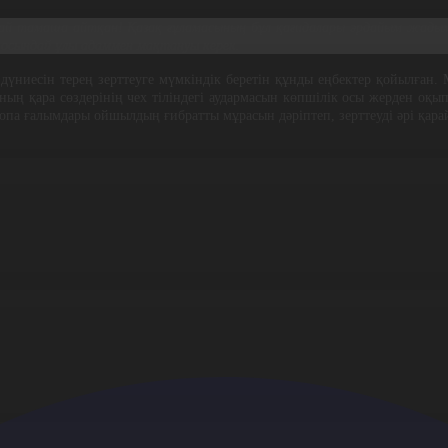
қалай тамаша айтқан! Қазақ ғұламасының бұл қағидалары әрдайым жады
ы осындай ұлы адаммен мақтануы керек.
 дүниесін терең зерттеуге мүмкіндік беретін құнды еңбектер қойылға
ның қара сөздерінің чех тіліндегі аудармасын көпшілік осы жерден оқы
уропа ғалымдары ойшылдың ғибратты мұрасын дәріптеп, зерттеуді әрі қара