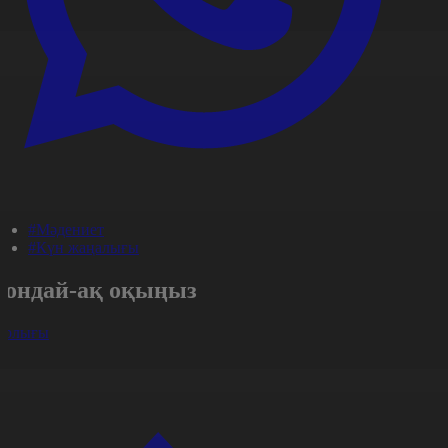
#Мәдениет
#Күн жаңалығы
Сондай-ақ оқыңыз
арлығы