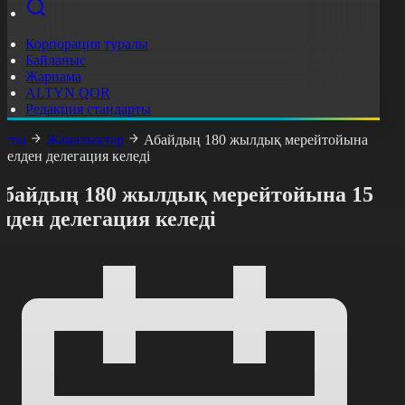
Корпорация туралы
Байланыс
Жарнама
ALTYN QOR
Редакция стандарты
асты
Жаңалықтар
Абайдың 180 жылдық мерейтойына
5 елден делегация келеді
Абайдың 180 жылдық мерейтойына 15
лден делегация келеді