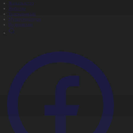
Жаңалықтар
Жобалар
Телехикаялар
Мультсериалдар
Видеоархив