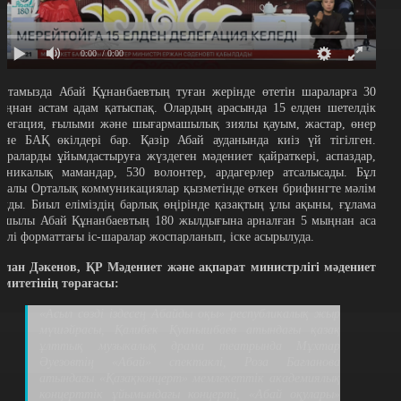
0:00
/ 0:00
0 тамызда Абай Құнанбаевтың туған жерінде өтетін шараларға 30
ыңнан астам адам қатыспақ. Олардың арасында 15 елден шетелдік
елегация, ғылыми және шығармашылық зиялы қауым, жастар, өнер
әне БАҚ өкілдері бар. Қазір Абай ауданында киіз үй тігілген.
араларды ұйымдастыруға жүздеген мәдениет қайраткері, аспаздар,
ехникалық мамандар, 530 волонтер, ардагерлер атсалысады. Бұл
уралы Орталық коммуникациялар қызметінде өткен брифингте мәлім
олды. Биыл еліміздің барлық өңірінде қазақтың ұлы ақыны, ғұлама
йшылы Абай Құнанбаевтың 180 жылдығына арналған 5 мыңнан аса
үрлі форматтағы іс-шаралар жоспарланып, іске асырылуда.
рлан Дәкенов, ҚР Мәдениет және ақпарат министрлігі мәдениет
омитетінің төрағасы:
«Асыл сөзді іздесең Абайды оқы» республикалық жыр
мүшәйрасы, Қалибек Қуанышбаев атындағы қазақ
ұлттық музыкалық драма театрында Мұхтар
Әуезовтің «Абай» спектаклі, Роза Бағланова
атындағы «Қазақконцерт» мемлекеттік академиялық
концерттік ұйымындағы концерті, «Абай оқулары»