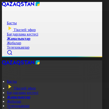
Басты
Тікелей эфир
Бағдарлама кестесі
Жаңалықтар
Жобалар
Телехикаялар
Басты
Тікелей эфир
Бағдарлама кестесі
Жаңалықтар
Жобалар
Телехикаялар