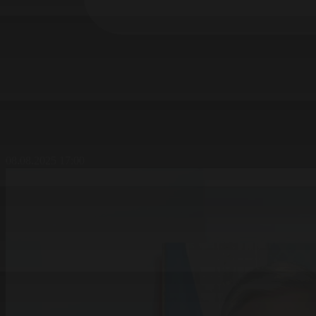
08.08.2025 17:00