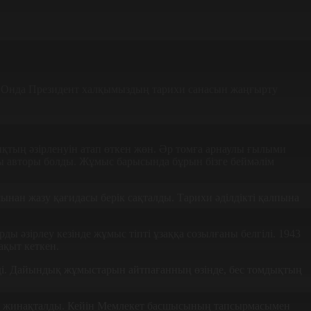
 Онда Пре­зи­дент халқымыздың тарихи санасын жаңғырту
дық­тың әзірленуін атап өткен жөн. Әр томға арнаулы ғылыми
лқы авторы болды. Жұмыс барысында бұрын бізге беймәлім
нан жазу қа­ғидасы берік сақталды. Тарихи әділ­дікті қалпына
 әзір­леу кезінде жұмыс тіпті ұзаққа созылғаны белгілі. 1943
ақыт кеткен.
ді. Дайын­дық жұмыстарын айт­пағанның өзін­де, бес томдықтың
иал жинақталды. Кейін Мемлекет басшысының тапсырмасымен