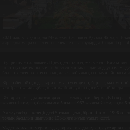
2021 жылы 5 қаңтарда Мемлекет басшысы Қасым-Жомарт Тоқаев
айрықша маңызды екеніне ерекше назар аударды. Содан бергі 4
Бұл ретте, ең алдымен, Прези­дент­­­ тапсырмасымен «Қазақстан
инсти­тут жетек­шілік етті. Бірегей жинақты дайын­дауға елі
болып келген көптеген тың дерек табылып, ғылыми айна­лымғ
Бір сөзбен айтқанда, тарихымыз түгенделіп, барлық мәлімет об
келтірген жаңа еңбек, шын мәнінде, ұлттық жобаға айналды.
Біз тарихымызды жазғанда асы­ғыстыққа жол бермеуіміз керек. 
жылғы 1 том­­дық басылымға 5 жыл, 1957 жыл­ғы 2 том­дыққа 
Ал тәуелсіздік кезеңіндегі 5 том­­дықтың бірінші томы 1996 ж
толық басылып шы­ғуына 15 жылға жуық уақыт кетті.
Мәдени-рухани мұрамызды, тарихымызды түгендеуге арналған