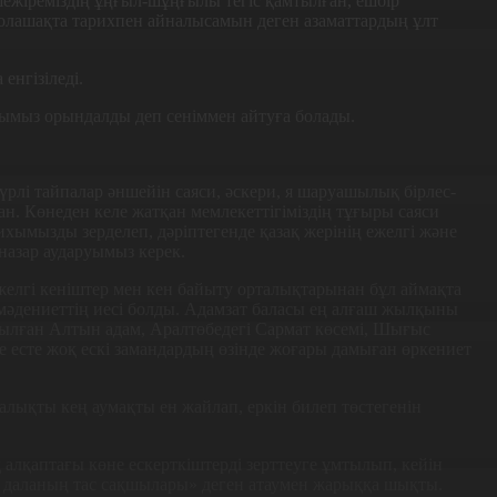
ежіреміздің ұңғыл-шұңғылы тегіс қамтылған, ешбір
қ болашақта тарихпен айналысамын деген азаматтардың ұлт
нгізіледі.
зымыз орындалды деп сеніммен айтуға болады.
рлі тайпалар ән­шейін саяси, әскери, я шаруашылық бір­лес­
. Көнеден келе жатқан мем­лекет­ті­гіміздің тұғыры саяси
ихы­мызды зерделеп, дәріптегенде қазақ жерінің ежелгі және
назар аударуы­мыз керек.
ежелгі кеніштер мен кен байыту орталықтарынан бұл аймақта
 мәдениеттің иесі болды. Адам­зат баласы ең алғаш жылқыны
табылған Алтын адам, Аралтөбедегі Сармат көсемі, Шығыс
де есте жоқ ескі замандардың өзінде жоғары дамыған өркениет
алықты кең аумақты ен жайлап, еркін билеп төстегенін
 алқаптағы көне ескерткіштерді зерттеуге ұмтылып, кейін
 даланың тас сақшы­лары» деген атаумен жарыққа шықты.