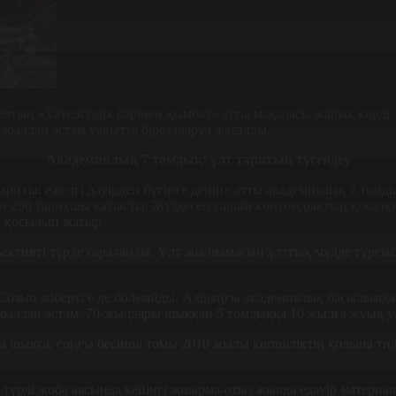
тың «Тәуелсіздік бәрінен қымбат» атты мақаласы жарық көрді.
 жылдан астам уақытта біраз шаруа жасалды.
Академиялық 7 томдық: ұлт тарихын түгендеу
 тарихы: ежелгі дәуірден бүгінге дейін» атты академиялық 7 том
мізден 250 тарихшы қатысты. Жүздеген ғалым көптомдықтың қоса
а қосылып жатыр.
ъек­тивті түрде сараланды. Ұлт жылнамасын ұлттық мүдде тұрғысы
Со­зып жіберуге де болмайды. Алдыңғы академиялық басылымдар­ды
5 жылдан астам, 70-жылдары шыққан 5 томдыққа 10 жылға жуық у
ылы шы­қса, соңғы бесінші томы 2010 жылы көпшіліктің қолына ти
 түрлі жоба аясында кейінгі жиырма-отыз жылда едәуір матер