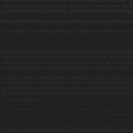
Әрине, басқа ғылымдар секілді тарих ғылымы да бір орында т
кемшіліксіз еңбек деп түбегейлі баға беруге қақымыз жоқ. Бағ
жылнамасын терең зерделеуіне, әрі қа­рай зерттеулер жүргізуін
Көп ұзамай жеті томдық жарыққа шығады. Ондағы деректер мек
Осылайша, тарихымызды біртұтас шежіре ретіне жеткізетін б
Біз төл тарихымызға ауқымды, кең көзқараспен қарауымыз керек.
тіктер емес, орталықтандырылған билік жүйесі бар, иерархиясы м
құрылымдарға, орталық билік жүйесіне ғана емес, ор­тақ құндыл
ортағасырлық қуатты мемлекеттердің мекені ғана емес, ең басты
Жалпы, Орталық Азия аймағы, со­ның ішінде біздің өңір бай та
метал­лургияның қаншалықты жоғары дамы­ғанын айқын аңғаруға
қолға үй­реткен жер екені ғылыми тұрғыда дә­лелденген Ботай 
Қазақстандағы Шілікті әміршісі, Берел ханшайымы мен Елеке са
болғанын көрсетеді.
Төл тарихымызға тікелей қатысы бар көне жәдігерлер қазіргі 
көрсететін балбал тастарды алып құрлықтың барлық қиырынан
Кезінде тарихпен айналысып жүр­генде осы балбалдарды өзім де
уақыттың тар­лығына байланысты Орхоннан Каспийге дейінгі 