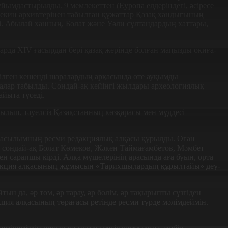
йымдастырылды. 9 мемлекеттен (Еуропа елдеріндегі, әсіресе
. Пекин ар­хивтерінен табылған құжаттар Қазақ хандығының
. Абылай ханның, Болат және Уәли сұлтандардың хаттары,
рда XIV ғасырдан бері қазақ же­рінде болған маңызды оқи­ға­
ілген кешенді шаралардың арқасында өте ауқымды
талар табылды. Сондай-ақ кейінгі жылдары археологиялық
йыта түседі.
ылып, тәуелсіз Қазақстанның көзқарасы мен мүддесі
 басылымның ресми редакциялық алқасы құрылды. Оған
, сон­дай-ақ Болат Көмеков, Жәкен Тай­ма­ғам­бетов, Мәмбет
н сарапшы кірді. Алқа­ мүшелерінің арасында аға буын­, орта
акция ал­қа­сының жұмысын «Та­­рих­­шы­лар­дың құрылтайы» ­деу­
 да, әр том, әр тарау, әр бөлім, әр тақырыпты сүзгіден
акция алқасының төрағасы ретінде ресми түрде мәлімдеймін.