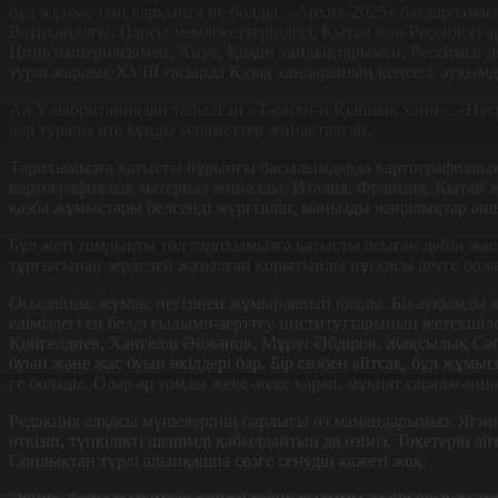
бұл жұмыс тың қарқынға ие болды. «Архив-2025» бағдарламасы 
Ва­тикандағы, Парсы мем­лекет­теріндегі, Қытай мен Ресейдегі
Цинь империясымен, Хиуа, Қоқан хандықтарымен, Ресеймен дип
түрлі жарлық XVIII ғасырда Қазақ хандарының кеңсесі, ауқым
Ал Ұлыбританиядан табылған «Тарихи-и Қыпшақ хани», «Нусрат­-
лар туралы өте құнды мәліметтер жинақталған.
Тарихымызға қатысты бұрынғы басылымдарда картографиялық м
картографиялық материал жиналды, Италия, Франция, Қытай жә
қазба жұ­мыстары белсенді жүргізіліп, ма­ңызды жаңалықтар а
Бұл жеті томдықты төл тарихы­мызға қатысты осыған дейін жа­
тұрғысынан зерделей жазылған қорытынды нұсқасы деу­ге бол
Осылайша, жұмыс негізінен жұмырланып қалды. Біз ауқымды 
еліміздегі ең белді ғылыми-зерттеу инс­ти­тут­тарының жетекшіле
Қойгелдиев, Хан­гел­ді Әбжанов, Мұрат Әбдіров, Жақ­сы­лық Сәб
буын және жас буын өкіл­дері бар. Бір сөзбен айтсақ, бұл жұ­мыс
ге бо­­­лады. Олар әр томды жеке-жеке­ қа­­рап, мұқият саралағанн
Редакция алқасы мүшелерінің бар­лығы өз мамандарымыз. Яғни 
өткізіп, түпкілікті шешімді қабылдайтын да өзіміз. Тоқетерін
Сондықтан түрлі алыпқашпа сөзге сенудің қажеті жоқ.