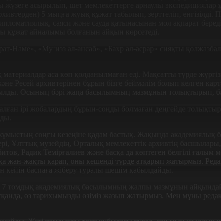
жү­зеге асырылып, шет мемлекет­терге арнаулы экспедициялар ұ
 архивтерден) 5 мыңға жуық құжат табылып, зерттеліп, енгізілді
ломатиялық, саяси және сауда қатынасынан мол ақпарат береді
ды құжат айналымы болғанын айқын көрсетеді.
Наме», «Муʻизз ал-ансаб»,­ «Бахр ал-асрар» сияқты қол­жазбала
атериалдар аса көп қолданылмаған еді. Мақсатты түрде жүргіз
не Ресей архивтерінен бұрын бізге беймәлім болып келген кар
шылды. Осы­ның бәрі жаңа басылымның маз­мұнын толықтырып, ба
салған ірі жобалардың бұрын-соңды болмаған деңгейде толықтыр
ады.
жұмыстың соңғы кезеңіне қадам бастық. Жақында академиялық
рі, Ұлт­тық­ музейдің, Орталық мемле­кет­­тік архивтің басшылары
итов, Радик Темірғалиев және басқа да көптеген белгілі ға­лым ме
­­қа жан-жақты қарап, оны ке­шенді түр­де атқарып жатырмыз. Ре­­д
ан кейін­ бас­па­­ға жі­беру туралы шешім қабылдайды.
7 томдық академиялық басылымның жалпы маз­мұ­нын айқындайтын
 айтқанда, өз тарихымызды өзіміз жазып жатырмыз. Мен мұны ред