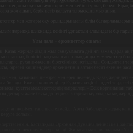
ұрмайды. Жеті томдықты төрт құбыласы түгел, сан мың жылдық ш
аны ертең оны оқитын аудитория мен кейінгі ұрпақ береді. Біра
е сара жол ашып, берік негіз қалауға тырысқанымыз анық.
тептер мен жоғары оқу орындарындағы білім бағдарламаларына е
асылым жарыққа шыққанда кейінгі ұрпақтың алдындағы бір пары
Ұлы дала – өркениеттер ошағы
 Қазақ жерінде біздің жыл санауымызға дейінгі замандарда-ақ тү
ен таптық бө­лінісі нақтыланған толыққанды мемле­кет­тер болған
ықтарға, рухани-мәдени біре­гейлікке негізделді. Сондықтан тар
сы, бірегей көшпенділер өркениетінің алтын бесігі екеніне баса 
рихымен, қазы­налы шежіресімен ерекшеленеді. Қазақ жеріндегі 
 болады. Ежел­гі көшпенділер Еуразия кеңістігіндегі теңдессіз
қонысы, қуатты мем­ле­кеттердің әміршілері – Есік қорғанынан 
зы дегдары және басқа да теңдессіз тарихи мұралар қазақ жерін
Қазақстан жерімен ғана шектелмейді. Арғы бабаларымыздың қанш
 көруге болады.
 зерт­тегенмін. Бастапқыда Орхоннан Дунайға дейінгі кең-байтақ
аралықпен шектелуіме тура келді. Жинаған материалдарым «Ұлы