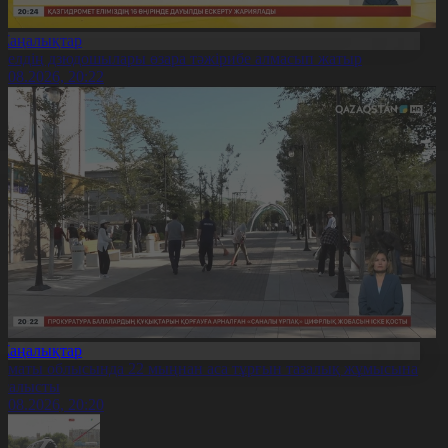
Жаңалықтар
0 елдің дзюдошылары өзара тәжірибе алмасып жатыр
6.08.2026, 20:22
Жаңалықтар
лматы облысында 22 мыңнан аса тұрғын тазалық жұмысына
тсалысты
6.08.2026, 20:20