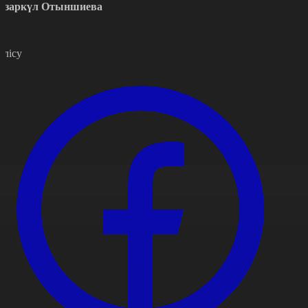
азаркүл Отыншиева
өлісу