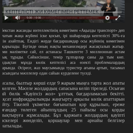
0:00
/ 0:00
збекстан жасанды интеллектінің көмегімен «Ақылды транспорт» деп
талатын жаңа жүйені іске қосып, ірі шаһарларда кептелісті 30%-ға
ейін азайтпақ. Ендігі жерде бағдаршамдар осы жүйенің көмегімен
асқарылады. Бүгінде оның нақты механизмдері жасақталып жатыр.
есми мәліметке сай, ел астанасы Ташкентте 3 миллионнан астам
алық тұрады. Сәйкесінше, темір тұлпарлар саны да тым көп.
ондықтан мұнда көлік кептелісі аса өзекті проблемалардың
атарында. Әсіресе, жаз маусымында туристер ағыны артып, тасымал
аласындағы мәселелер одан сайын күрделене түседі.
ысалы, былтыр көрші елде 9 жарым мыңға тарта жол апаты
іркелген. Мәселе жолдардың сапасына келіп тіреледі. Осыған
рай билік «Қауіпсіз жол» ұлттық бағдарламасын бекітті.
ақсат инфрақұрылымды жаңғырту арқылы көлік апаттарын
зайту. Тікелей үкіметке бағынатын қор құрылып, ереже
ұзғандар төлеген айыппұлдың 25 пайызы осы қорды
олықтыруға жұмсалады. Бұл қаржыға жолдардың қауіпті
часкелері жөнделіп, қоршаулар мен арнайы белгілер
рнатылады.