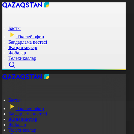
Басты
Тікелей эфир
Бағдарлама кестесі
Жаңалықтар
Жобалар
Телехикаялар
Басты
Тікелей эфир
Бағдарлама кестесі
Жаңалықтар
Жобалар
Телехикаялар