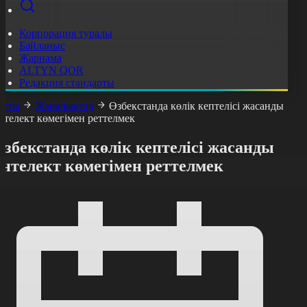
Корпорация туралы
Байланыс
Жарнама
ALTYN QOR
Редакция стандарты
асты
Жаңалықтар
Өзбекстанда көлік кептелісі жасанды
нтелект көмегімен реттелмек
збекстанда көлік кептелісі жасанды
интелект көмегімен реттелмек