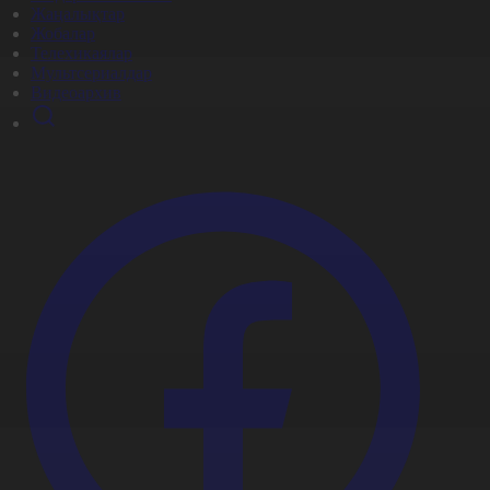
Жаңалықтар
Жобалар
Телехикаялар
Мультсериалдар
Видеоархив