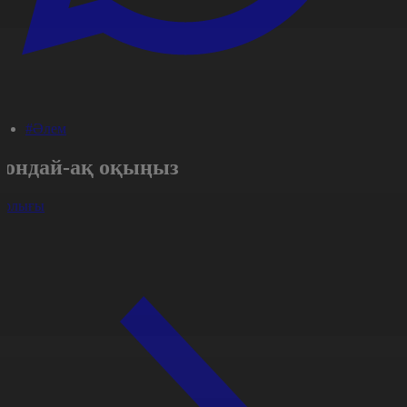
#Әлем
Сондай-ақ оқыңыз
арлығы