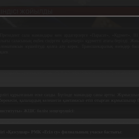
Президент сала мамандары мен ардагерлерге «Парасат», «Құрмет», II
ғы саласының еңбек сіңірген қайраткері» құрметті атағы берілді. Жи
дипломатиясын күшейтуді қолға алу керек. Трансшекаралық өзендер ба
қаев.
Баршаңызды құттықтаймын! Су бүкіл тіршіліктің – көзі. Су әлемдегі бар
өл және шөлейт жерлер. Сондықтан Қазақстан үшін су мәселесі – Ұлтты
лігі құрылғанын еске салды. Бүгінде мамандар саны артты. Жұмысшыла
берекесін, қалалардың келешегін қамтамасыз етіп отырған жұмысшылар б
институты» ЖШС бөлім меңгерушісі:
міз Қасым-Жомарт Тоқаевтың су шаруашылығы қызметкерлерін марапат
ігі «Қазсушар» РМК «Есіл су» филиалының учаске бастығы: