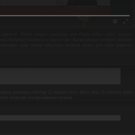
I дәрежелі «Еңбек даңқы» ордендері мен «Ерен еңбегі үшін» медалін
ында Мемлекет басшысы су қауіпсіздігі Қазақстанның орнықты дамуына
ссейніндегі суды тиімді пайдалану жүйесін жолға қою үшін көршілес
лық елдер үшін аса маңызды стратегиялық маңызды ресурс. Біздің
қ қауіпсіздік мәселесі десек артық болмайды. Бұл сала әрдайым
рдың жалақысы былтыр 25 пайызға өсті. Биыл тағы 50 пайызға дейін
үгін алғаш рет жоғары марапат иеленді.
тап жатқанына қуаныштымын.