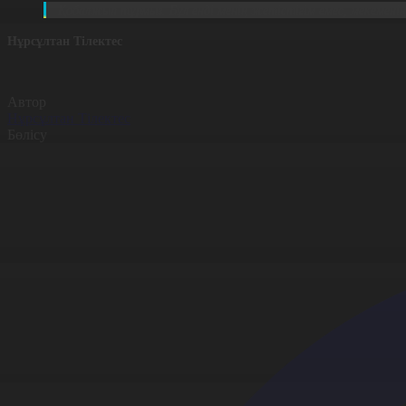
Қобалжып тұрмыз. Бұл енді менің жетістігім емес, мекемен
Нұрсұлтан Тілектес
Автор
Нұрсұлтан Тілектес
Бөлісу