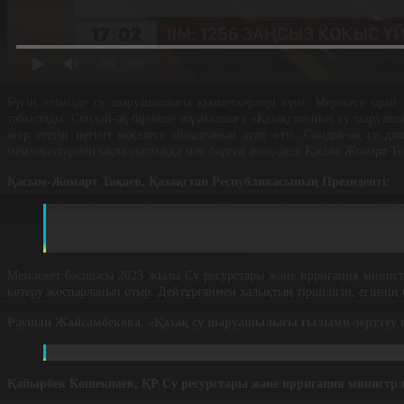
0:00
/ 0:00
Бүгін елімізде су шаруашылығы қызметкерлері күні. Мерекеге орай 
табыстады. Сондай-ақ бірнеше жұмысшыға «Қазақстанның су шаруашылы
әсер ететін негізгі мәселеге айналғанын атап өтті. Сондай-ақ су 
мемлекеттермен ықпалдастыққа мән берген жөн,-деді Қасым-Жомарт То
Қасым-Жомарт Тоқаев, Қазақстан Республикасының Президенті:
Ең алдымен кәсіби мерекелеріңіз құтты болсын дегім келеді. 
кеңбайтақ жеріміз бар. Алайда ел аумағының басым бөлігі ш
мемлекеттің айрықша назарында.
Мемлекет басшысы 2023 жылы Су ресурстары және ирригация министр
көтеру жоспарланып отыр. Дейтұрғанмен халықтың тіршілігін, егіннің 
Раушан Жайсамбекова, «Қазақ су шаруашылығы ғылыми-зерттеу 
Бүгінгі марапат өте маңызды деп есептеймін. Президенті
Қайырбек Көшекпаев, ҚР Су ресурстары және ирригация министрл